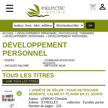
perm_identity
shopping_cart
☰
ACCUEIL
> DÉVELOPPEMENT PERSONNEL, PSYCHOLOGIE, THÉRAPIES
> DÉVELOPPEMENT PERSONNEL
> DÉVELOPPEMENT PERSONNEL
DÉVELOPPEMENT
PERSONNEL
>
DIVERS
>
COMMUNICATION NON-
VIOLENTE
>
JACQUES SALOMÉ
>
MÉTHODE SILVA
TOUS LES TITRES
> VOIR TOUS LES TITRES
J´ARRÊTE DE RÂLER ! POUR RETROUVER
SÉRÉNITÉ, CALME ET PLAISIR EN 21 JOURS!
Auteur :
LEWICKI Christine
Editeur :
EYROLLES
collection :
Eyrolles poche
Nombre de pages : 224