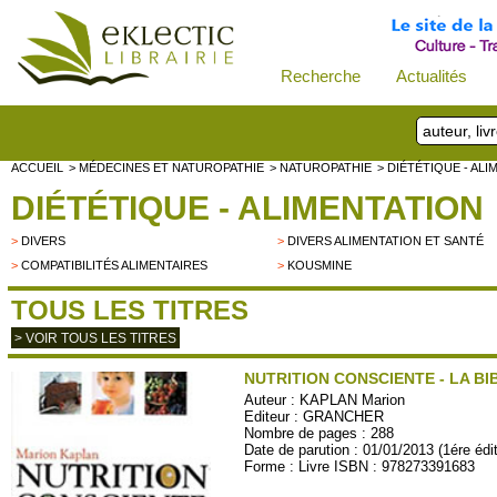
Recherche
Actualités
ACCUEIL
> MÉDECINES ET NATUROPATHIE
> NATUROPATHIE
> DIÉTÉTIQUE - AL
DIÉTÉTIQUE - ALIMENTATION
>
DIVERS
>
DIVERS ALIMENTATION ET SANTÉ
>
COMPATIBILITÉS ALIMENTAIRES
>
KOUSMINE
TOUS LES TITRES
> VOIR TOUS LES TITRES
NUTRITION CONSCIENTE - LA BI
Auteur :
KAPLAN Marion
Editeur :
GRANCHER
Nombre de pages : 288
Date de parution : 01/01/2013 (1ére édi
Forme : Livre ISBN : 978273391683
GRAN108