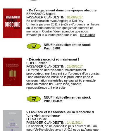
>
De l´engagement dans une époque obscure
BENASAYAG Miguel
PASSAGER CLANDESTIN
: 01/06/2017
En collaboration avec Angélique Del Rey
Un texte paru en 2011 à (re)lire d’urgence, à l’heure
où le monde semble plus que jamais sombre et
menaçant. Contre l’idée répandue que nous
n’avons plus aucune prise sur le co ...
lire la suite
NEUF habituellement en stock
Prix : 6.00€
>
Décroissance, ici et maintenant !
FLIPO Fabrice
PASSAGER CLANDESTIN
: 23/05/2017
Le terme de décroissance, volontairement
provocateur, met l’accent sur l’urgence d’un constat
: une croissance infinie de la production et de la
consommation matérielles ne saurait être tenable
dans un monde fini. Cette idée, d’abord
repouss&eacu ...
lire la suite
NEUF habituellement en stock
Prix : 10.00€
>
Lao-Tseu et les taoïstes, ou la recherche d
´une vie harmonieuse
LLENA Claude
PASSAGER CLANDESTIN
: 14/11/2014
En occident, on ne connaît le plus souvent de Lao-
tseu (Ve-IVe siècles avant J.-C.) et du taoïsme que