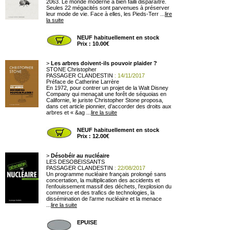
2063. Le monde moderne a bien failli disparaître.
Seules 22 mégacités sont parvenues à préserver
leur mode de vie. Face à elles, les Pieds-Terr ...
lire
la suite
NEUF habituellement en stock
Prix : 10.00€
>
Les arbres doivent-ils pouvoir plaider ?
STONE Christopher
PASSAGER CLANDESTIN
: 14/11/2017
Préface de Catherine Larrère
En 1972, pour contrer un projet de la Walt Disney
Company qui menaçait une forêt de séquoias en
Californie, le juriste Christopher Stone proposa,
dans cet article pionnier, d’accorder des droits aux
arbres et « &ag ...
lire la suite
NEUF habituellement en stock
Prix : 12.00€
>
Désobéir au nucléaire
LES DESOBEISSANTS
PASSAGER CLANDESTIN
: 22/08/2017
Un programme nucléaire français prolongé sans
concertation, la multiplication des accidents et
l’enfouissement massif des déchets, l’explosion du
commerce et des trafics de technologies, la
dissémination de l’arme nucléaire et la menace
...
lire la suite
EPUISE