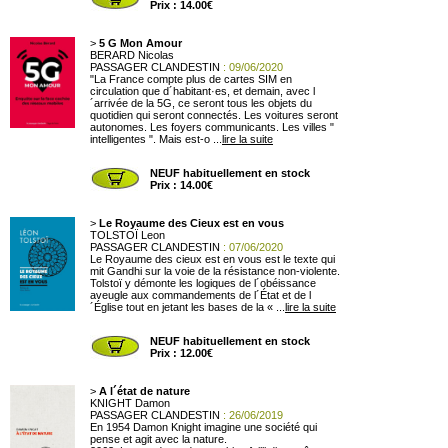
Prix : 14.00€
>
5 G Mon Amour
BERARD Nicolas
PASSAGER CLANDESTIN
: 09/06/2020
"La France compte plus de cartes SIM en
circulation que d´habitant·es, et demain, avec l
´arrivée de la 5G, ce seront tous les objets du
quotidien qui seront connectés. Les voitures seront
autonomes. Les foyers communicants. Les villes "
intelligentes ". Mais est-o ...
lire la suite
NEUF habituellement en stock
Prix : 14.00€
>
Le Royaume des Cieux est en vous
TOLSTOÏ Leon
PASSAGER CLANDESTIN
: 07/06/2020
Le Royaume des cieux est en vous est le texte qui
mit Gandhi sur la voie de la résistance non-violente.
Tolstoï y démonte les logiques de l´obéissance
aveugle aux commandements de l´État et de l
´Église tout en jetant les bases de la « ...
lire la suite
NEUF habituellement en stock
Prix : 12.00€
>
A l´état de nature
KNIGHT Damon
PASSAGER CLANDESTIN
: 26/06/2019
En 1954 Damon Knight imagine une société qui
pense et agit avec la nature.