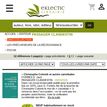
perm_identity
shopping_cart
☰
ACCUEIL
> EDITEUR
PASSAGER CLANDESTIN
>
SANS COLLECTION
>
LES PRÉCURSEURS DE LA DÉCROISSANCE
>
POCHE
12 références 1 page(s)
< page précédente
/
1
/
2
> page suivante
>
Christophe Colomb et autres cannibales
FORBES D. Jack
PASSAGER CLANDESTIN
: 18/03/2026
Dans cet essai inclassable publié pour la première
fois en 1979, Jack D. Forbes ôte de la bouche de
Christophe Colomb le mot de « cannibale ». Il
renverse ainsi l´accusation : ce ne sont pas les
peuples autochtones, mais la civilisation
occidentale qui dévo ...
lire la suite
NEUF habituellement en stock