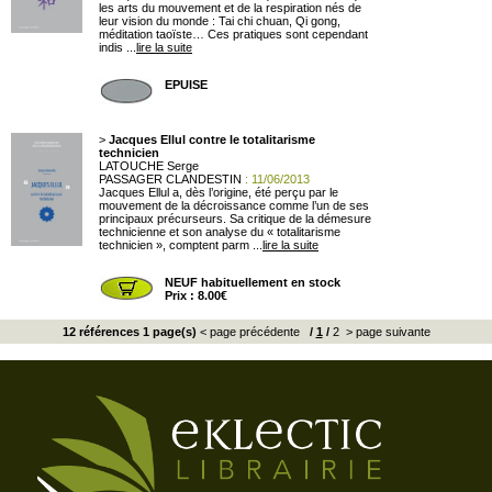
les arts du mouvement et de la respiration nés de
leur vision du monde : Tai chi chuan, Qi gong,
méditation taoïste… Ces pratiques sont cependant
indis ...
lire la suite
EPUISE
>
Jacques Ellul contre le totalitarisme
technicien
LATOUCHE Serge
PASSAGER CLANDESTIN
: 11/06/2013
Jacques Ellul a, dès l’origine, été perçu par le
mouvement de la décroissance comme l’un de ses
principaux précurseurs. Sa critique de la démesure
technicienne et son analyse du « totalitarisme
technicien », comptent parm ...
lire la suite
NEUF habituellement en stock
Prix : 8.00€
12 références 1 page(s)
< page précédente
/
1
/
2
> page suivante