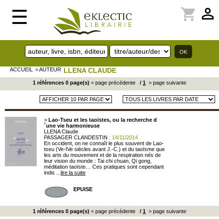
perm_identity
shopping_cart
☰
ACCUEIL
> AUTEUR
LLENA CLAUDE
1 références 0 page(s)
< page précédente
/
1
> page suivante
>
Lao-Tseu et les taoïstes, ou la recherche d
´une vie harmonieuse
LLENA Claude
PASSAGER CLANDESTIN
: 14/11/2014
En occident, on ne connaît le plus souvent de Lao-
tseu (Ve-IVe siècles avant J.-C.) et du taoïsme que
les arts du mouvement et de la respiration nés de
leur vision du monde : Tai chi chuan, Qi gong,
méditation taoïste… Ces pratiques sont cependant
indis ...
lire la suite
EPUISE
1 références 0 page(s)
< page précédente
/
1
> page suivante