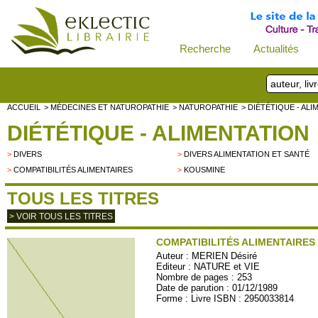
Recherche
Actualités
ACCUEIL
> MÉDECINES ET NATUROPATHIE
> NATUROPATHIE
> DIÉTÉTIQUE - AL
DIÉTÉTIQUE - ALIMENTATION
>
DIVERS
>
DIVERS ALIMENTATION ET SANTÉ
>
COMPATIBILITÉS ALIMENTAIRES
>
KOUSMINE
TOUS LES TITRES
> VOIR TOUS LES TITRES
COMPATIBILITÉS ALIMENTAIRES
Auteur :
MERIEN Désiré
Editeur :
NATURE et VIE
Nombre de pages : 253
Date de parution : 01/12/1989
Forme : Livre ISBN : 2950033814
NATVIE01