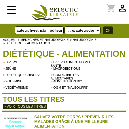
perm_identity
shopping_cart
☰
ACCUEIL
> MÉDECINES ET NATUROPATHIE
> NATUROPATHIE
> DIÉTÉTIQUE - ALIMENTATION
DIÉTÉTIQUE - ALIMENTATION
>
DIVERS
>
DIVERS ALIMENTATION ET
SANTÉ
>
JEÛNE
>
MACROBIOTIQUE
>
DIÉTÉTIQUE CHINOISE
>
COMPATIBILITÉS
ALIMENTAIRES
>
KOUSMINE
>
ALIMENTATION BIO
>
VÉGÉTARISME
>
OGM ET "MALBOUFFE"
TOUS LES TITRES
> VOIR TOUS LES TITRES
SAUVEZ VOTRE CORPS ! PRÉVENIR LES
MALADES GRÂCE À UNE MEILLEURE
ALIMENTATION