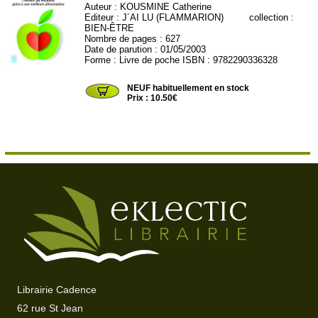
Auteur :
KOUSMINE Catherine
Editeur :
J´AI LU (FLAMMARION)
collection :
BIEN-ÊTRE
Nombre de pages : 627
Date de parution : 01/05/2003
Forme : Livre de poche ISBN : 9782290336328
JL7029
NEUF habituellement en stock
Prix : 10.50€
Librairie Cadence
62 rue St Jean