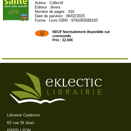
Auteur :
Collectif
Editeur :
divers
Nombre de pages : 416
Date de parution : 06/02/2025
Forme : Livre ISBN : 9791093588193
DIVERS28
NEUF Normalement disponible sur
commande
Prix : 32.00€
Librairie Cadence
62 rue St Jean
69005 LYON