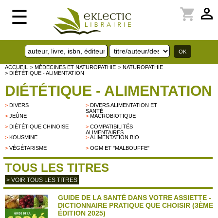
perm_identity
shopping_cart
☰
ACCUEIL
> MÉDECINES ET NATUROPATHIE
> NATUROPATHIE
> DIÉTÉTIQUE - ALIMENTATION
DIÉTÉTIQUE - ALIMENTATION
>
DIVERS
>
DIVERS ALIMENTATION ET
SANTÉ
>
JEÛNE
>
MACROBIOTIQUE
>
DIÉTÉTIQUE CHINOISE
>
COMPATIBILITÉS
ALIMENTAIRES
>
KOUSMINE
>
ALIMENTATION BIO
>
VÉGÉTARISME
>
OGM ET "MALBOUFFE"
TOUS LES TITRES
> VOIR TOUS LES TITRES
GUIDE DE LA SANTÉ DANS VOTRE ASSIETTE -
DICTIONNAIRE PRATIQUE QUE CHOISIR (3ÈME
ÉDITION 2025)