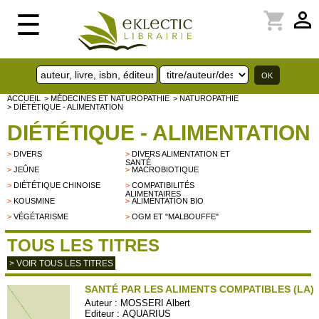
perm_identity
shopping_cart
☰
ACCUEIL
> MÉDECINES ET NATUROPATHIE
> NATUROPATHIE
> DIÉTÉTIQUE - ALIMENTATION
DIÉTÉTIQUE - ALIMENTATION
>
DIVERS
>
DIVERS ALIMENTATION ET
SANTÉ
>
JEÛNE
>
MACROBIOTIQUE
>
DIÉTÉTIQUE CHINOISE
>
COMPATIBILITÉS
ALIMENTAIRES
>
KOUSMINE
>
ALIMENTATION BIO
>
VÉGÉTARISME
>
OGM ET "MALBOUFFE"
TOUS LES TITRES
> VOIR TOUS LES TITRES
SANTÉ PAR LES ALIMENTS COMPATIBLES (LA)
Auteur :
MOSSERI Albert
Editeur :
AQUARIUS