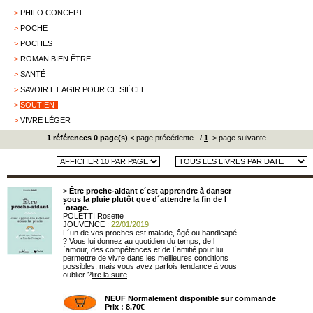
>
PHILO CONCEPT
>
POCHE
>
POCHES
>
ROMAN BIEN ÊTRE
>
SANTÉ
>
SAVOIR ET AGIR POUR CE SIÈCLE
>
SOUTIEN
>
VIVRE LÉGER
1 références 0 page(s)
< page précédente
/
1
> page suivante
>
Être proche-aidant c´est apprendre à danser
sous la pluie plutôt que d´attendre la fin de l
´orage.
POLETTI Rosette
JOUVENCE
: 22/01/2019
L´un de vos proches est malade, âgé ou handicapé
? Vous lui donnez au quotidien du temps, de l
´amour, des compétences et de l´amitié pour lui
permettre de vivre dans les meilleures conditions
possibles, mais vous avez parfois tendance à vous
oublier ?
lire la suite
NEUF Normalement disponible sur commande
Prix : 8.70€