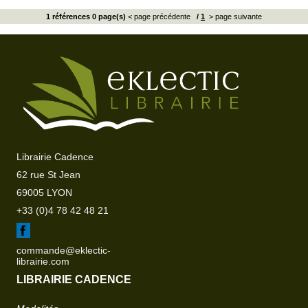
1 références 0 page(s)
< page précédente
/
1
> page suivante
Librairie Cadence
62 rue St Jean
69005 LYON
+33 (0)4 78 42 48 21
commande@eklectic-
librairie.com
LIBRAIRIE CADENCE