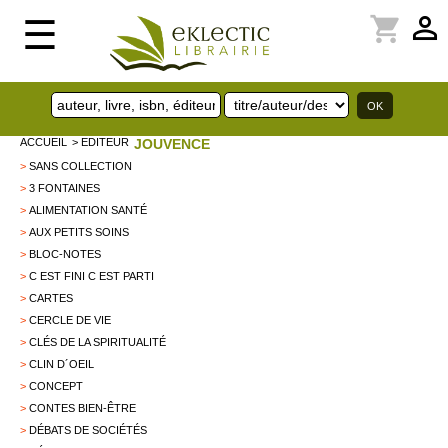
perm_identity
shopping_cart
☰
ACCUEIL
> EDITEUR
JOUVENCE
>
SANS COLLECTION
>
3 FONTAINES
>
ALIMENTATION SANTÉ
>
AUX PETITS SOINS
>
BLOC-NOTES
>
C EST FINI C EST PARTI
>
CARTES
>
CERCLE DE VIE
>
CLÉS DE LA SPIRITUALITÉ
>
CLIN D´OEIL
>
CONCEPT
>
CONTES BIEN-ÊTRE
>
DÉBATS DE SOCIÉTÉS