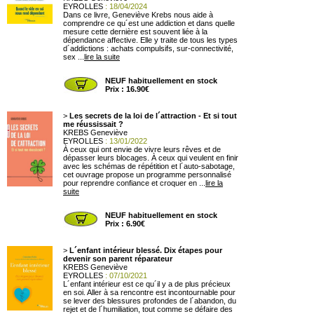
EYROLLES
: 18/04/2024
Dans ce livre, Geneviève Krebs nous aide à
comprendre ce qu´est une addiction et dans quelle
mesure cette dernière est souvent liée à la
dépendance affective. Elle y traite de tous les types
d´addictions : achats compulsifs, sur-connectivité,
sex ...
lire la suite
NEUF habituellement en stock
Prix : 16.90€
>
Les secrets de la loi de l´attraction - Et si tout
me réussissait ?
KREBS Geneviève
EYROLLES
: 13/01/2022
À ceux qui ont envie de vivre leurs rêves et de
dépasser leurs blocages. À ceux qui veulent en finir
avec les schémas de répétition et l´auto-sabotage,
cet ouvrage propose un programme personnalisé
pour reprendre confiance et croquer en ...
lire la
suite
NEUF habituellement en stock
Prix : 6.90€
>
L´enfant intérieur blessé. Dix étapes pour
devenir son parent réparateur
KREBS Geneviève
EYROLLES
: 07/10/2021
L´enfant intérieur est ce qu´il y a de plus précieux
en soi. Aller à sa rencontre est incontournable pour
se lever des blessures profondes de l´abandon, du
rejet et de l´humiliation, tout comme se défaire des