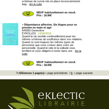
schémas de survie mis en place inconsciemment
&ag ...
lire la suite
NEUF habituellement en stock
Prix : 16.90€
>
Dépendance affective. Six étapes pour se
prendre en main et agir
KREBS Geneviève
EYROLLES
: 14/06/0018
Quand la vie semble continuellement jouer les
mêmes schémas de souffrance dans vos relations.
Quand ce sont toujours les mêmes types de
personnes que vous croisez dans votre vie
personnelle. Quand le vide et la solitude vous
terrifient et vous obligent à rester dans une ...
lire la
suite
NEUF habituellement en stock
Prix : 18.00€
7 références 1 page(s)
< page précédente
/
1
> page suivante