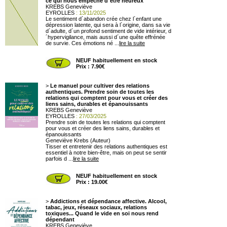
ce qui nous empêche d´être heureux
KREBS Geneviève
EYROLLES
: 13/11/2025
Le sentiment d´abandon crée chez l´enfant une
dépression latente, qui sera à l´origine, dans sa vie
d´adulte, d´un profond sentiment de vide intérieur, d
´hypervigilance, mais aussi d´une quête effrénée
de survie. Ces émotions né ...
lire la suite
NEUF habituellement en stock
Prix : 7.90€
>
Le manuel pour cultiver des relations
authentiques. Prendre soin de toutes les
relations qui comptent pour vous et créer des
liens sains, durables et épanouissants
KREBS Geneviève
EYROLLES
: 27/03/2025
Prendre soin de toutes les relations qui comptent
pour vous et créer des liens sains, durables et
épanouissants
Geneviève Krebs (Auteur)
Tisser et entretenir des relations authentiques est
essentiel à notre bien-être, mais on peut se sentir
parfois d ...
lire la suite
NEUF habituellement en stock
Prix : 19.00€
>
Addictions et dépendance affective. Alcool,
tabac, jeux, réseaux sociaux, relations
toxiques... Quand le vide en soi nous rend
dépendant
KREBS Geneviève