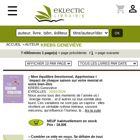
perm_identity
shopping_cart
☰
ACCUEIL
> AUTEUR
KREBS GENEVIÈVE
7 références 1 page(s)
< page précédente
/
1
> page suivante
>
Mon équilibre émotionnel. Apprivoisez l
´impact de chaque saison sur votre mental et
votre bien-être
KREBS Geneviève
EYROLLES
: 20/02/2026
Nous avons tous des moments de l´année où l
´énergie monte... et d´autres où tout semble plus
lourd. Ces variations ne sont pas un caprice : elles
révèlent un véritable rythme intérieur, souvent
méconnu, qui influence l´humeur, la ...
lire la suite
NEUF habituellement en stock
Prix : 18.00€
>
Combler ce vide en nous. Se défaire de tout