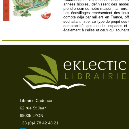
années hippies, définissent des modes
prendre soin de notre maison, la Terre
Les écovillages représentent des lieu
compte déjà par milliers en France, o
souhaitant initier ce type de projet de
comptabilité, gestion des espaces et
également à celles et ceux qui souhaite
Librairie Cadence
62 rue St Jean
69005 LYON
+33 (0)4 78 42 48 21