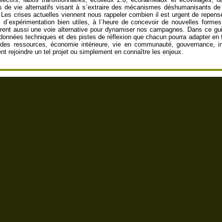
 de vie alternatifs visant à s´extraire des mécanismes déshumanisants de l
. Les crises actuelles viennent nous rappeler combien il est urgent de repen
x d´expérimentation bien utiles, à l´heure de concevoir de nouvelles formes
ffrent aussi une voie alternative pour dynamiser nos campagnes. Dans ce g
s données techniques et des pistes de réflexion que chacun pourra adapter en f
 des ressources, économie intérieure, vie en communauté, gouvernance, int
nt rejoindre un tel projet ou simplement en connaître les enjeux.