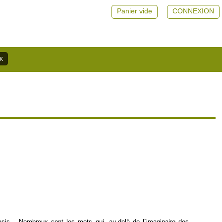
Panier vide
CONNEXION
oasis... Nombreux sont les mots qui, au-delà de l´imaginaire des