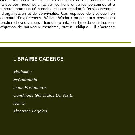
a société moderne, à raviver les liens entre les personnes et à
ser notre communauté humaine et notre relation à l´environnement.
 d´organisation et de convivialité. Ces espaces de vie, que l´on
uide nourri d´expériences, William Wadoux propose aux personnes
onction de ses valeurs : lieu d´implantation, type de construction,
égration de nouveaux membres, statut juridique... Il s´adresse
LIBRAIRIE CADENCE
Modalités
Événements
Liens Partenaires
Conditions Générales De Vente
RGPD
Mentions Légales