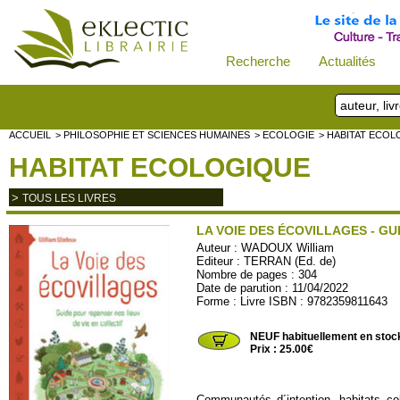
Recherche
Actualités
ACCUEIL
> PHILOSOPHIE ET SCIENCES HUMAINES
> ECOLOGIE
> HABITAT ECO
HABITAT ECOLOGIQUE
>
TOUS LES LIVRES
LA VOIE DES ÉCOVILLAGES - GU
Auteur :
WADOUX William
Editeur :
TERRAN (Ed. de)
Nombre de pages : 304
Date de parution : 11/04/2022
Forme : Livre ISBN : 9782359811643
TERRAN29
NEUF habituellement en stoc
Prix : 25.00€
Communautés d´intention, habitats col