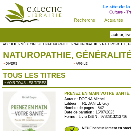
Recherche
Actualités
ACCUEIL
> MÉDECINES ET NATUROPATHIE
> NATUROPATHIE
> NATUROPATHIE, 
NATUROPATHIE, GÉNÉRALIT
>
DIVERS
>
ARGILE
TOUS LES TITRES
> VOIR TOUS LES TITRES
PRENEZ EN MAIN VOTRE SANTÉ, 
Auteur :
DOGNA Michel
Editeur :
TREDANIEL Guy
Nombre de pages : 542
Date de parution : 15/07/2023
Forme : Livre ISBN : 9782813213716
T136
NEUF habituellement en stoc