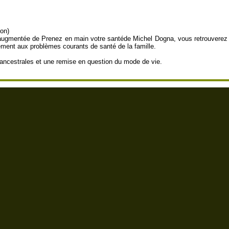
ion)
 augmentée de Prenez en main votre santéde Michel Dogna, vous retrouverez t
tement aux problèmes courants de santé de la famille.
ancestrales et une remise en question du mode de vie.