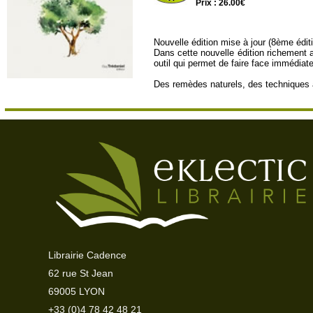
Prix : 26.00€
Nouvelle édition mise à jour (8ème édit
Dans cette nouvelle édition richement
outil qui permet de faire face immédia
Des remèdes naturels, des techniques 
Librairie Cadence
62 rue St Jean
69005 LYON
+33 (0)4 78 42 48 21