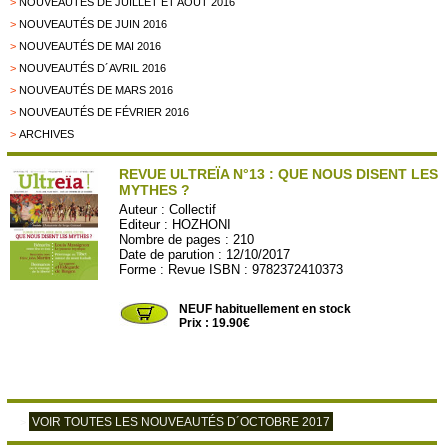
>
NOUVEAUTÉS DE JUILLET ET AOÛT 2016
>
NOUVEAUTÉS DE JUIN 2016
>
NOUVEAUTÉS DE MAI 2016
>
NOUVEAUTÉS D´AVRIL 2016
>
NOUVEAUTÉS DE MARS 2016
>
NOUVEAUTÉS DE FÉVRIER 2016
>
ARCHIVES
REVUE ULTREÏA N°13 : QUE NOUS DISENT LES
MYTHES ?
Auteur :
Collectif
Editeur :
HOZHONI
Nombre de pages : 210
Date de parution : 12/10/2017
Forme : Revue ISBN : 9782372410373
HOZHO20
NEUF habituellement en stock
Prix : 19.90€
VOIR TOUTES LES NOUVEAUTÉS D´OCTOBRE 2017
>