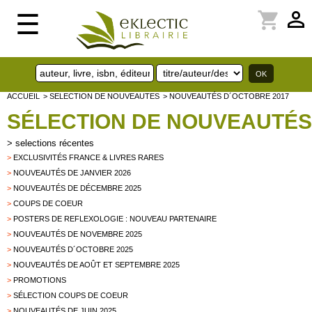
perm_identity
shopping_cart
☰
ACCUEIL
> SELECTION DE NOUVEAUTES
> NOUVEAUTÉS D´OCTOBRE 2017
SÉLECTION DE NOUVEAUTÉS
>
selections récentes
>
EXCLUSIVITÉS FRANCE & LIVRES RARES
>
NOUVEAUTÉS DE JANVIER 2026
>
NOUVEAUTÉS DE DÉCEMBRE 2025
>
COUPS DE COEUR
>
POSTERS DE REFLEXOLOGIE : NOUVEAU PARTENAIRE
>
NOUVEAUTÉS DE NOVEMBRE 2025
>
NOUVEAUTÉS D´OCTOBRE 2025
>
NOUVEAUTÉS DE AOÛT ET SEPTEMBRE 2025
>
PROMOTIONS
>
SÉLECTION COUPS DE COEUR
>
NOUVEAUTÉS DE JUIN 2025