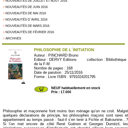
>
NOUVEAUTÉS DE JUILLET ET AOÛT 2016
>
NOUVEAUTÉS DE JUIN 2016
>
NOUVEAUTÉS DE MAI 2016
>
NOUVEAUTÉS D´AVRIL 2016
>
NOUVEAUTÉS DE MARS 2016
>
NOUVEAUTÉS DE FÉVRIER 2016
>
ARCHIVES
PHILOSOPHIE DE L´INITIATION
Auteur :
PINCHARD Bruno
Editeur :
DERVY Editions
collection :
Bibliothèque
de la F-M
Nombre de pages : 168
Date de parution : 25/11/2016
Forme : Livre ISBN : 9791024201795
D1058
NEUF habituellement en stock
Prix : 17.00€
Philosophie et maçonnerie font moins bon ménage qu’on ne croit. Malgré
quelques déclarations de principe, les philosophes maçons sont rares et
appartiennent au temps passé : faut-il s’en tenir à Fichte et Bakounine…?
Si l’on met encore de côté René Guénon et Georges Dumézil, les