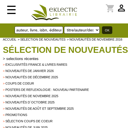
perm_identity
shopping_cart
☰
ACCUEIL
> SELECTION DE NOUVEAUTES
> NOUVEAUTÉS DE NOVEMBRE 2016
SÉLECTION DE NOUVEAUTÉS
>
selections récentes
>
EXCLUSIVITÉS FRANCE & LIVRES RARES
>
NOUVEAUTÉS DE JANVIER 2026
>
NOUVEAUTÉS DE DÉCEMBRE 2025
>
COUPS DE COEUR
>
POSTERS DE REFLEXOLOGIE : NOUVEAU PARTENAIRE
>
NOUVEAUTÉS DE NOVEMBRE 2025
>
NOUVEAUTÉS D´OCTOBRE 2025
>
NOUVEAUTÉS DE AOÛT ET SEPTEMBRE 2025
>
PROMOTIONS
>
SÉLECTION COUPS DE COEUR
>
NOUVEAUTÉS DE JUIN 2025