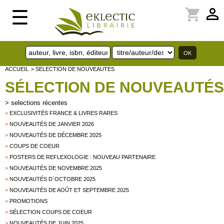
perm_identity
shopping_cart
☰
ACCUEIL
> SELECTION DE NOUVEAUTES
SÉLECTION DE NOUVEAUTÉS
>
selections récentes
>
EXCLUSIVITÉS FRANCE & LIVRES RARES
>
NOUVEAUTÉS DE JANVIER 2026
>
NOUVEAUTÉS DE DÉCEMBRE 2025
>
COUPS DE COEUR
>
POSTERS DE REFLEXOLOGIE : NOUVEAU PARTENAIRE
>
NOUVEAUTÉS DE NOVEMBRE 2025
>
NOUVEAUTÉS D´OCTOBRE 2025
>
NOUVEAUTÉS DE AOÛT ET SEPTEMBRE 2025
>
PROMOTIONS
>
SÉLECTION COUPS DE COEUR
>
NOUVEAUTÉS DE JUIN 2025