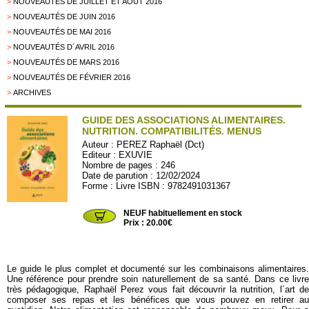
>
NOUVEAUTÉS DE JUILLET ET AOÛT 2016
>
NOUVEAUTÉS DE JUIN 2016
>
NOUVEAUTÉS DE MAI 2016
>
NOUVEAUTÉS D´AVRIL 2016
>
NOUVEAUTÉS DE MARS 2016
>
NOUVEAUTÉS DE FÉVRIER 2016
>
ARCHIVES
GUIDE DES ASSOCIATIONS ALIMENTAIRES.
NUTRITION. COMPATIBILITÉS. MENUS
Auteur :
PEREZ Raphaël (Dct)
Editeur :
EXUVIE
Nombre de pages : 246
Date de parution : 12/02/2024
Forme : Livre ISBN : 9782491031367
EXUVIE16
NEUF habituellement en stock
Prix : 20.00€
Le guide le plus complet et documenté sur les combinaisons alimentaires.
Une référence pour prendre soin naturellement de sa santé. Dans ce livre
très pédagogique, Raphaël Perez vous fait découvrir la nutrition, l´art de
composer ses repas et les bénéfices que vous pouvez en retirer au