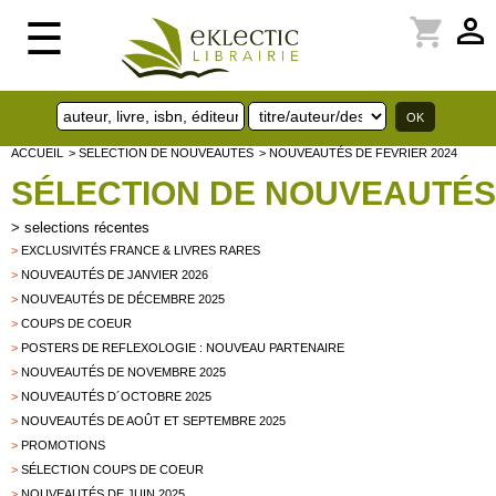
perm_identity
shopping_cart
☰
ACCUEIL
> SELECTION DE NOUVEAUTES
> NOUVEAUTÉS DE FEVRIER 2024
SÉLECTION DE NOUVEAUTÉS
>
selections récentes
>
EXCLUSIVITÉS FRANCE & LIVRES RARES
>
NOUVEAUTÉS DE JANVIER 2026
>
NOUVEAUTÉS DE DÉCEMBRE 2025
>
COUPS DE COEUR
>
POSTERS DE REFLEXOLOGIE : NOUVEAU PARTENAIRE
>
NOUVEAUTÉS DE NOVEMBRE 2025
>
NOUVEAUTÉS D´OCTOBRE 2025
>
NOUVEAUTÉS DE AOÛT ET SEPTEMBRE 2025
>
PROMOTIONS
>
SÉLECTION COUPS DE COEUR
>
NOUVEAUTÉS DE JUIN 2025