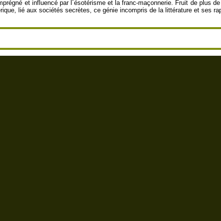
prégné et influencé par l´ésotérisme et la franc-maçonnerie. Fruit de plus de
ique, lié aux sociétés secrètes, ce génie incompris de la littérature et ses