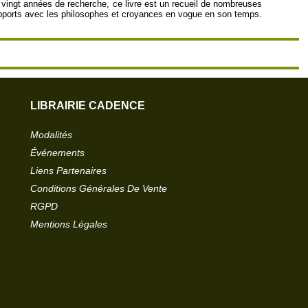
 vingt années de recherche, ce livre est un recueil de nombreuses
 rapports avec les philosophes et croyances en vogue en son temps.
LIBRAIRIE CADENCE
Modalités
Événements
Liens Partenaires
Conditions Générales De Vente
RGPD
Mentions Légales