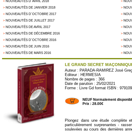
>
NOUVEAUTÉS D´AVRIL 2018
>
NOUV
>
NOUVEAUTÉS DE JANVIER 2018
>
NOUV
>
NOUVEAUTÉS D´OCTOBRE 2017
>
NOUV
>
NOUVEAUTÉS DE JUILLET 2017
>
NOUV
>
NOUVEAUTÉS DE AVRIL 2017
>
NOUV
>
NOUVEAUTÉS DE DÉCEMBRE 2016
>
NOUV
>
NOUVEAUTÉS D´OCTOBRE 2016
>
NOUV
>
NOUVEAUTÉS DE JUIN 2016
>
NOUV
>
NOUVEAUTÉS DE MARS 2016
>
NOUV
LE GRAND SECRET MAÇONNIQUE
Auteur :
PARADA-RAMIREZ José Greg
Editeur :
HERMESIA
Nombre de pages : 366
Date de parution : 25/02/2021
Forme : Livre Gd format ISBN : 97910
HERMESIA26
NEUF Normalement disponib
Prix : 28.00€
Plongez dans une étude complète et 
particulièrement surprenantes - rass
soulevées au cours des dernières années