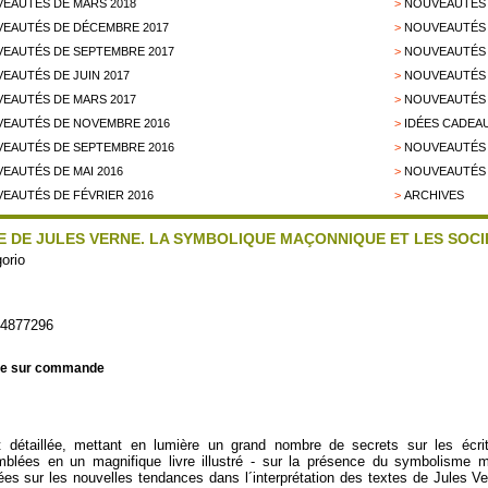
EAUTÉS DE MARS 2018
>
NOUVEAUTÉS 
EAUTÉS DE DÉCEMBRE 2017
>
NOUVEAUTÉS 
EAUTÉS DE SEPTEMBRE 2017
>
NOUVEAUTÉS 
EAUTÉS DE JUIN 2017
>
NOUVEAUTÉS 
EAUTÉS DE MARS 2017
>
NOUVEAUTÉS 
EAUTÉS DE NOVEMBRE 2016
>
IDÉES CADEAU
EAUTÉS DE SEPTEMBRE 2016
>
NOUVEAUTÉS D
EAUTÉS DE MAI 2016
>
NOUVEAUTÉS 
EAUTÉS DE FÉVRIER 2016
>
ARCHIVES
 DE JULES VERNE. LA SYMBOLIQUE MAÇONNIQUE ET LES SOC
orio
94877296
le sur commande
détaillée, mettant en lumière un grand nombre de secrets sur les écrit
emblées en un magnifique livre illustré - sur la présence du symbolisme
 sur les nouvelles tendances dans l´interprétation des textes de Jules Verne.