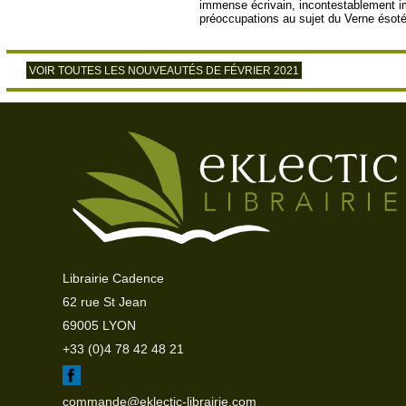
immense écrivain, incontestablement im
préoccupations au sujet du Verne ésotér
VOIR TOUTES LES NOUVEAUTÉS DE FÉVRIER 2021
>
Librairie Cadence
62 rue St Jean
69005 LYON
+33 (0)4 78 42 48 21
commande@eklectic-librairie.com