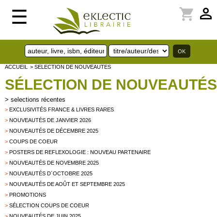
perm_identity
shopping_cart
☰
ACCUEIL
> SELECTION DE NOUVEAUTES
SÉLECTION DE NOUVEAUTÉS
>
selections récentes
>
EXCLUSIVITÉS FRANCE & LIVRES RARES
>
NOUVEAUTÉS DE JANVIER 2026
>
NOUVEAUTÉS DE DÉCEMBRE 2025
>
COUPS DE COEUR
>
POSTERS DE REFLEXOLOGIE : NOUVEAU PARTENAIRE
>
NOUVEAUTÉS DE NOVEMBRE 2025
>
NOUVEAUTÉS D´OCTOBRE 2025
>
NOUVEAUTÉS DE AOÛT ET SEPTEMBRE 2025
>
PROMOTIONS
>
SÉLECTION COUPS DE COEUR
>
NOUVEAUTÉS DE JUIN 2025