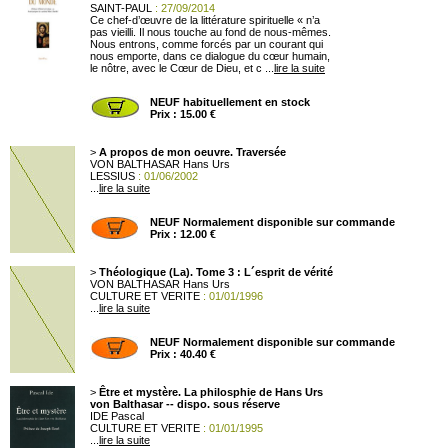
SAINT-PAUL
: 27/09/2014
Ce chef-d’œuvre de la littérature spirituelle « n’a
pas vieilli. Il nous touche au fond de nous-mêmes.
Nous entrons, comme forcés par un courant qui
nous emporte, dans ce dialogue du cœur humain,
le nôtre, avec le Cœur de Dieu, et c ...
lire la suite
NEUF habituellement en stock
Prix : 15.00 €
>
A propos de mon oeuvre. Traversée
VON BALTHASAR Hans Urs
LESSIUS
: 01/06/2002
...
lire la suite
NEUF Normalement disponible sur commande
Prix : 12.00 €
>
Théologique (La). Tome 3 : L´esprit de vérité
VON BALTHASAR Hans Urs
CULTURE ET VERITE
: 01/01/1996
...
lire la suite
NEUF Normalement disponible sur commande
Prix : 40.40 €
>
Être et mystère. La philosphie de Hans Urs
von Balthasar -- dispo. sous réserve
IDE Pascal
CULTURE ET VERITE
: 01/01/1995
...
lire la suite