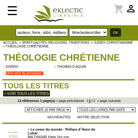
perm_identity
shopping_cart
☰
ACCUEIL
> SPIRITUALITÉS, RELIGIONS, TRADITIONS
> JUDEO-CHRISTIANISME
> THÉOLOGIE CHRÉTIENNE
THÉOLOGIE CHRÉTIENNE
>
DIVERS
>
THOMAS D AQUIN
>
URS VON BLATHASAR
TOUS LES TITRES
> VOIR TOUS LES TITRES
13 références 1 page(s)
< page précédente
/
1
/
2
> page suivante
NOUVEAUTES
NOTRE SELECTION
>
Le coeur du monde - Préface d´Henri de
Lubac
BALTHASAR Hans Urs von