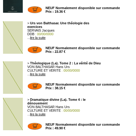
NEUF Normalement disponible sur commande
Prix : 19.36 €
>
Urs von Balthasar. Une théologie des
exercices
SERVAIS Jacques
DDB
: 00/00/0000
...
lire la suite
NEUF Normalement disponible sur commande
Prix : 22.87 €
>
Théologique (La). Tome 2 : La vérité de Dieu
VON BALTHASAR Hans Urs
CULTURE ET VERITE
: 00/00/0000
...
lire la suite
NEUF Normalement disponible sur commande
Prix : 38.15 €
>
Dramatique divine (La). Tome 4 : le
dénouement
VON BALTHASAR Hans Urs
CULTURE ET VERITE
: 00/00/0000
...
lire la suite
NEUF Normalement disponible sur commande
Prix : 49.90 €