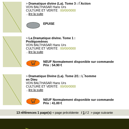
>
Dramatique divine (La). Tome 3 : l´Action
VON BALTHASAR Hans Urs
CULTURE ET VERITE
: 00/00/0000
...
lire la suite
EPUISE
>
La Dramatique divine. Tome 1 :
Prolégomènes
VON BALTHASAR Hans Urs
CULTURE ET VERITE
: 00/00/0000
...
lire la suite
NEUF Normalement disponible sur commande
Prix : 54.90 €
>
Dramatique Divine (La). Tome 2/1 : L´homme
en Dieu
VON BALTHASAR Hans Urs
CULTURE ET VERITE
: 00/00/0000
...
lire la suite
NEUF Normalement disponible sur commande
Prix : 41.00 €
13 références 1 page(s)
< page précédente
/
1
/
2
> page suivante