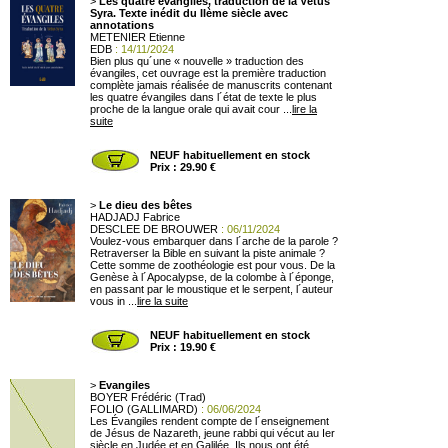
>
Les quatre évangiles, traduction de la Vétus
Syra. Texte inédit du IIème siècle avec
annotations
METENIER Etienne
EDB
: 14/11/2024
Bien plus qu´une « nouvelle » traduction des
évangiles, cet ouvrage est la première traduction
complète jamais réalisée de manuscrits contenant
les quatre évangiles dans l´état de texte le plus
proche de la langue orale qui avait cour ...
lire la
suite
NEUF habituellement en stock
Prix : 29.90 €
>
Le dieu des bêtes
HADJADJ Fabrice
DESCLEE DE BROUWER
: 06/11/2024
Voulez-vous embarquer dans l´arche de la parole ?
Retraverser la Bible en suivant la piste animale ?
Cette somme de zoothéologie est pour vous. De la
Genèse à l´Apocalypse, de la colombe à l´éponge,
en passant par le moustique et le serpent, l´auteur
vous in ...
lire la suite
NEUF habituellement en stock
Prix : 19.90 €
>
Evangiles
BOYER Frédéric (Trad)
FOLIO (GALLIMARD)
: 06/06/2024
Les Évangiles rendent compte de l´enseignement
de Jésus de Nazareth, jeune rabbi qui vécut au Ier
siècle en Judée et en Galilée. Ils nous ont été