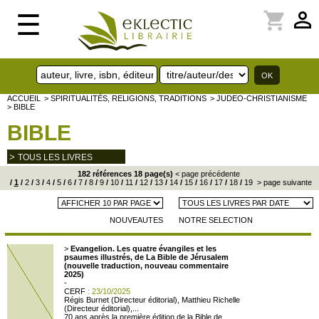
perm_identity
shopping_cart
☰
ACCUEIL
> SPIRITUALITÉS, RELIGIONS, TRADITIONS
> JUDEO-CHRISTIANISME
> BIBLE
BIBLE
>
TOUS LES LIVRES
182 références 18 page(s)
< page précédente
/
1
/
2
/
3
/
4
/
5
/
6
/
7
/
8
/
9
/
10
/
11
/
12
/
13
/
14
/
15
/
16
/
17
/
18
/
19
> page suivante
NOUVEAUTES
NOTRE SELECTION
>
Evangelion. Les quatre évangiles et les
psaumes illustrés, de La Bible de Jérusalem
(nouvelle traduction, nouveau commentaire
2025)
-
CERF
: 23/10/2025
Régis Burnet (Directeur éditorial), Matthieu Richelle
(Directeur éditorial),...
70 ans après la première édition de la Bible de