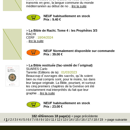
transmis en grec, la langue commune du monde
méditerranéen au début de no ...
lire la suite
NEUF habituellement en stock
Prix : 9.40 €
>
La Bible de Rachi. Tome 4 : les Prophètes 3/3
RACHI
CERF
: 18/04/2024
...
lire la suite
NEUF Normalement disponible sur commande
Prix : 39.00 €
>
La Bible restituée (fac-similé de l´original)
SUARES Carlo
Tarente (Editions de la)
: 01/03/2023
Beaucoup d´ouvrages dits sacrés, qu´ils soient
bien ou mal compris sont, pour le moins, lus dans
leur langue originale. La Bible, pourtant, et surtout
les cinq premiers chapitres de la Genèse ont été
constamment mal interprétés du fait que leur
graphie ...
lire la suite
NEUF habituellement en stock
Prix : 23.00 €
182 références 18 page(s)
< page précédente
/
1
/
2
/
3
/
4
/
5
/
6
/
7
/
8
/
9
/
10
/
11
/
12
/
13
/
14
/
15
/
16
/
17
/
18
/
19
> page suivante