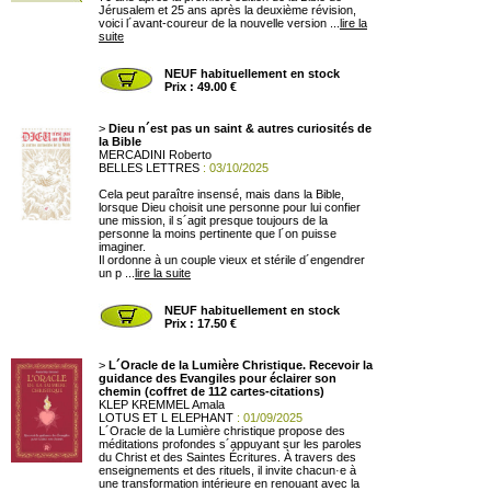
Jérusalem et 25 ans après la deuxième révision,
voici l´avant-coureur de la nouvelle version ...
lire la
suite
NEUF habituellement en stock
Prix : 49.00 €
>
Dieu n´est pas un saint & autres curiosités de
la Bible
MERCADINI Roberto
BELLES LETTRES
: 03/10/2025
Cela peut paraître insensé, mais dans la Bible,
lorsque Dieu choisit une personne pour lui confier
une mission, il s´agit presque toujours de la
personne la moins pertinente que l´on puisse
imaginer.
Il ordonne à un couple vieux et stérile d´engendrer
un p ...
lire la suite
NEUF habituellement en stock
Prix : 17.50 €
>
L´Oracle de la Lumière Christique. Recevoir la
guidance des Evangiles pour éclairer son
chemin (coffret de 112 cartes-citations)
KLEP KREMMEL Amala
LOTUS ET L ELEPHANT
: 01/09/2025
L´Oracle de la Lumière christique propose des
méditations profondes s´appuyant sur les paroles
du Christ et des Saintes Écritures. À travers des
enseignements et des rituels, il invite chacun·e à
une transformation intérieure en renouant avec la