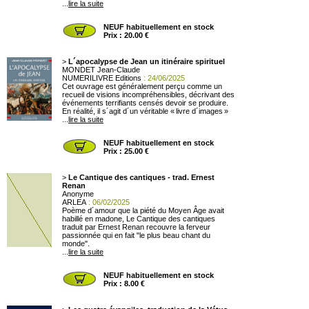
...
lire la suite
NEUF habituellement en stock
Prix : 20.00 €
>
L´apocalypse de Jean un itinéraire spirituel
MONDET Jean-Claude
NUMERILIVRE Editions
: 24/06/2025
Cet ouvrage est généralement perçu comme un
recueil de visions incompréhensibles, décrivant des
événements terrifiants censés devoir se produire.
En réalité, il s´agit d´un véritable « livre d´images »
...
lire la suite
NEUF habituellement en stock
Prix : 25.00 €
>
Le Cantique des cantiques - trad. Ernest
Renan
Anonyme
ARLEA
: 06/02/2025
Poème d´amour que la piété du Moyen Âge avait
habillé en madone, Le Cantique des cantiques
traduit par Ernest Renan recouvre la ferveur
passionnée qui en fait "le plus beau chant du
monde".
...
lire la suite
NEUF habituellement en stock
Prix : 8.00 €