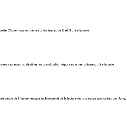
Aurélie Choné nous emmène sur les traces de Carl G ...
lire la suite
revues savantes ou destinés au grand public, réponses à des critiques, ...
lire la suite
onnaissance de l´herméneutique alchimique et de la lecture du processus proposées par Jung,