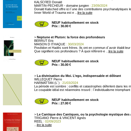
KALSCHED Donald
MARTIN-PECHEUR - domaine jungien
: 23/09/2024
Donald Kalsched offre ici l´une des contributions psychanalytiques l
Inner World of Trauma est e ...
lire la suite
NEUF habituellement en stock
Prix : 30.00 €
>
Neptune et Pluton: la force des profondeurs
BERRUT Eric
MAISON D ITHAQUE
: 30/03/2024
Poséidon et Hadès sont frères. Ils ont en commun d´avoir établi leu
Que signifient ces profondeurs ? À quoi réfèrent-e ...
lire la suite
NEUF habituellement en stock
Prix : 30.00 €
>
La divinisation du Moi. L’ego, indispensable et délirant
WILLEQUET Pierre
HARMATTAN (L´)
: 21/03/2024
La période est sombre : conflits et catastrophes déferlent dans les mé
Le coupable idéal est néanmoins trouvé : l´individualisme triomphant e
NEUF habituellement en stock
Prix : 27.00 €
>
Le Cantique des Cantiques, ou la psychologie mystique des 
TRIGANO Pierre & VINCENT Agnès
REEL
: 02/09/2023
...
lire la suite