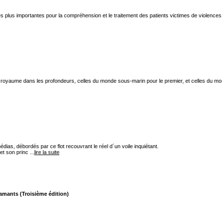
es plus importantes pour la compréhension et le traitement des patients victimes de violences
r royaume dans les profondeurs, celles du monde sous-marin pour le premier, et celles du mo
dias, débordés par ce flot recouvrant le réel d´un voile inquiétant.
t son princ ...
lire la suite
amants (Troisième édition)