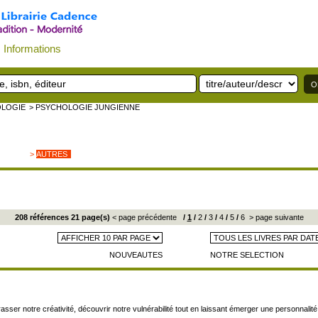
Informations
OLOGIE
> PSYCHOLOGIE JUNGIENNE
>
AUTRES
208 références 21 page(s)
< page précédente
/
1
/
2
/
3
/
4
/
5
/
6
> page suivante
NOUVEAUTES
NOTRE SELECTION
notre créativité, découvrir notre vulnérabilité tout en laissant émerger une personnalité ren