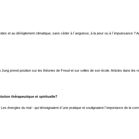
ides et au dérèglement climatique, sans céder à l´angoisse, à la peur ou à l´impuissance ? 
ù Jung prend position sur les théories de Freud et sur celles de son école. Articles dans les 
lution thérapeutique et spirituelle?
t Les énergies du mal - qui témoignaient d´une pratique et soulignaient l´importance de la c