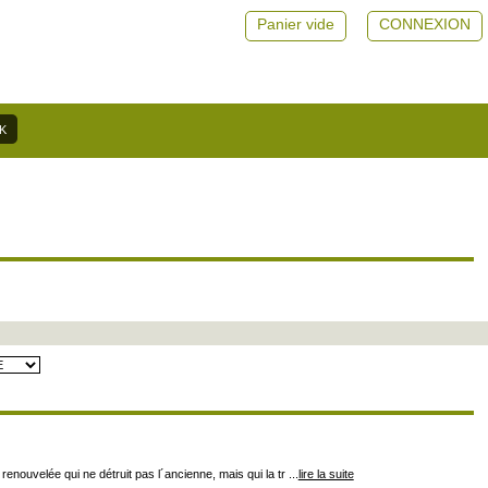
Panier vide
CONNEXION
ouvelée qui ne détruit pas l´ancienne, mais qui la tr ...
lire la suite