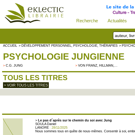
Recherche
Actualités
ACCUEIL
> DÉVELOPPEMENT PERSONNEL, PSYCHOLOGIE, THÉRAPIES
> PSYCH
PSYCHOLOGIE JUNGIENNE
>
C.G. JUNG
>
VON FRANZ, HILLMAN,…
TOUS LES TITRES
> VOIR TOUS LES TITRES
>
Le pas d´après sur le chemin du soi avec Jung
SOULA Daniel
LANORE
: 28/11/2025
Nous sommes tous en quête de nous-mêmes. Consentir à soi, embrasser 