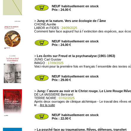
NEUF habituellement en stock
Prix : 24.00 €
>
Jung et la nature. Vers une écologie de l´âme
CHONE Aurélie
LABOR et FIDES
: 24/09/2025
Comment faire face aujourd´hui à l´extinction des espèces, aux écoc
NEUF habituellement en stock
Prix : 24.00 €
>
Les écrits sur Freud et la psychanalyse (1901-1953)
JUNG Carl Gustav
IMAGO
: 17/09/2025
Voici réuni pour la première fois en français l´ensemble des textes o
NEUF habituellement en stock
Prix : 29.00 €
>
Jung: l´œuvre au noir et le Christ rouge. Le Livre Rouge Révo
DE LA VAISSIERE Bertrand
TERRE NOIRE
: 07/02/2025
Après deux ouvrages de clinique alchimique - Le travail des rêves e
le ...
lire la suite
NEUF habituellement en stock
Prix : 22.00 €
>
La psyché face au traumatisme. Rêves, défenses, transfert