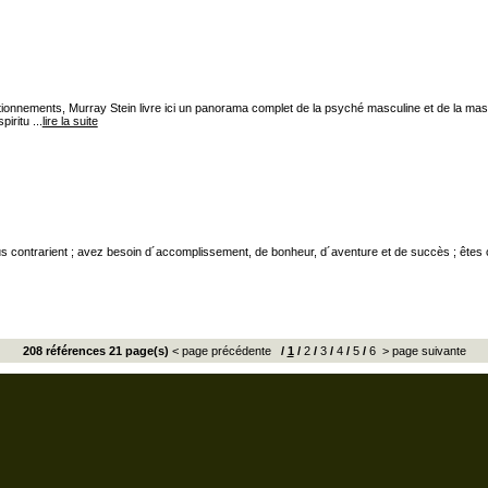
tionnements, Murray Stein livre ici un panorama complet de la psyché masculine et de la masc
iritu ...
lire la suite
ous contrarient ; avez besoin d´accomplissement, de bonheur, d´aventure et de succès ; êtes
208 références 21 page(s)
< page précédente
/
1
/
2
/
3
/
4
/
5
/
6
> page suivante