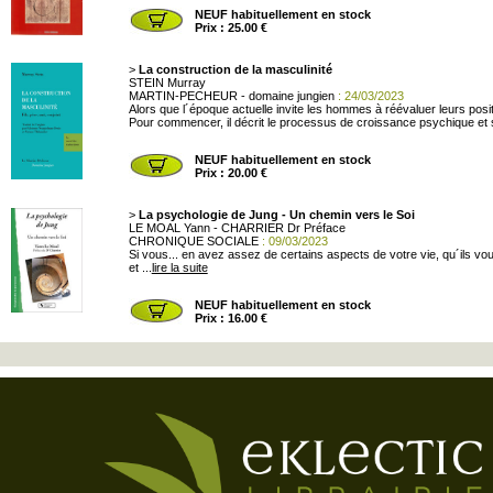
NEUF habituellement en stock
Prix : 25.00 €
>
La construction de la masculinité
STEIN Murray
MARTIN-PECHEUR - domaine jungien
: 24/03/2023
Alors que l´époque actuelle invite les hommes à réévaluer leurs posi
Pour commencer, il décrit le processus de croissance psychique et sp
NEUF habituellement en stock
Prix : 20.00 €
>
La psychologie de Jung - Un chemin vers le Soi
LE MOAL Yann - CHARRIER Dr Préface
CHRONIQUE SOCIALE
: 09/03/2023
Si vous... en avez assez de certains aspects de votre vie, qu´ils v
et ...
lire la suite
NEUF habituellement en stock
Prix : 16.00 €