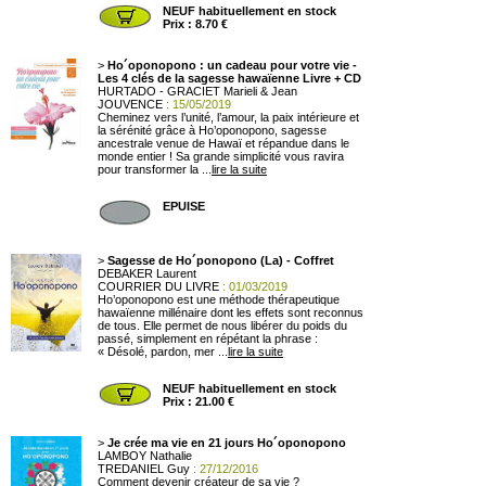
NEUF habituellement en stock
Prix : 8.70 €
>
Ho´oponopono : un cadeau pour votre vie -
Les 4 clés de la sagesse hawaïenne Livre + CD
HURTADO - GRACIET Marieli & Jean
JOUVENCE
: 15/05/2019
Cheminez vers l’unité, l’amour, la paix intérieure et
la sérénité grâce à Ho’oponopono, sagesse
ancestrale venue de Hawaï et répandue dans le
monde entier ! Sa grande simplicité vous ravira
pour transformer la ...
lire la suite
EPUISE
>
Sagesse de Ho´ponopono (La) - Coffret
DEBAKER Laurent
COURRIER DU LIVRE
: 01/03/2019
Ho’oponopono est une méthode thérapeutique
hawaïenne millénaire dont les effets sont reconnus
de tous. Elle permet de nous libérer du poids du
passé, simplement en répétant la phrase :
« Désolé, pardon, mer ...
lire la suite
NEUF habituellement en stock
Prix : 21.00 €
>
Je crée ma vie en 21 jours Ho´oponopono
LAMBOY Nathalie
TREDANIEL Guy
: 27/12/2016
Comment devenir créateur de sa vie ?