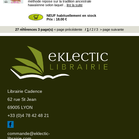
méthode repose sur la tradition ancestrale
hawaïenne selon laquel ...
lire la suite
NEUF habituellement en stock
Prix : 18.00 €
27 références 3 page(s)
< page précédente
/
1
/
2
/
3
> page suivante
Librairie Cadence
62 rue St Jean
69005 LYON
+33 (0)4 78 42 48 21
commande@eklectic-
librairie.com