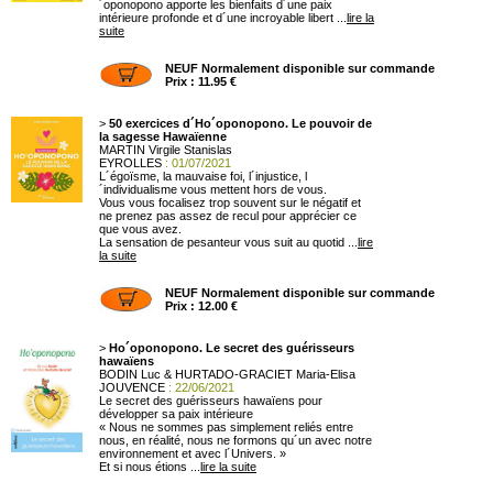
´oponopono apporte les bienfaits d´une paix
intérieure profonde et d´une incroyable libert ...
lire la
suite
NEUF Normalement disponible sur commande
Prix : 11.95 €
>
50 exercices d´Ho´oponopono. Le pouvoir de
la sagesse Hawaïenne
MARTIN Virgile Stanislas
EYROLLES
: 01/07/2021
L´égoïsme, la mauvaise foi, l´injustice, l
´individualisme vous mettent hors de vous.
Vous vous focalisez trop souvent sur le négatif et
ne prenez pas assez de recul pour apprécier ce
que vous avez.
La sensation de pesanteur vous suit au quotid ...
lire
la suite
NEUF Normalement disponible sur commande
Prix : 12.00 €
>
Ho´oponopono. Le secret des guérisseurs
hawaïens
BODIN Luc & HURTADO-GRACIET Maria-Elisa
JOUVENCE
: 22/06/2021
Le secret des guérisseurs hawaïens pour
développer sa paix intérieure
« Nous ne sommes pas simplement reliés entre
nous, en réalité, nous ne formons qu´un avec notre
environnement et avec l´Univers. »
Et si nous étions ...
lire la suite