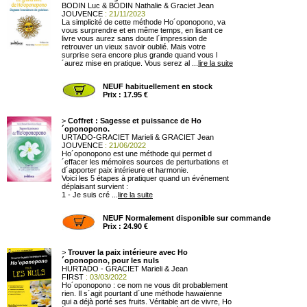
BODIN Luc & BODIN Nathalie & Graciet Jean
JOUVENCE
: 21/11/2023
La simplicité de cette méthode Ho´oponopono, va
vous surprendre et en même temps, en lisant ce
livre vous aurez sans doute l´impression de
retrouver un vieux savoir oublié. Mais votre
surprise sera encore plus grande quand vous l
´aurez mise en pratique. Vous serez al ...
lire la suite
NEUF habituellement en stock
Prix : 17.95 €
>
Coffret : Sagesse et puissance de Ho
´oponopono.
URTADO-GRACIET Marieli & GRACIET Jean
JOUVENCE
: 21/06/2022
Ho´oponopono est une méthode qui permet d
´effacer les mémoires sources de perturbations et
d´apporter paix intérieure et harmonie.
Voici les 5 étapes à pratiquer quand un événement
déplaisant survient :
1 - Je suis cré ...
lire la suite
NEUF Normalement disponible sur commande
Prix : 24.90 €
>
Trouver la paix intérieure avec Ho
´oponopono, pour les nuls
HURTADO - GRACIET Marieli & Jean
FIRST
: 03/03/2022
Ho´oponopono : ce nom ne vous dit probablement
rien. Il s´agit pourtant d´une méthode hawaïenne
qui a déjà porté ses fruits. Véritable art de vivre, Ho