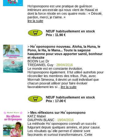
Ho’oponopono est une pratique de guérison
intérieure ancestrale qui nous vient de Hawaï et
dont la force réside en ces quatre mots : « Désolé,
pardon, merci, je t’aime. »
lire la suite
NEUF habituellement en stock
Prix : 11.90 €
>
Ho´oponopono nouveau. Aloha, la Huna, le
Pono, le Ha, le Mana... Toute la sagesse
hawaïenne pour vous apporter santé, bonheur
et réussite
BODIN Luc Dr
TREDANIEL Guy
: 28/04/2016
Le monde est en constante évolution.
Ho’oponopono également. Il fut utilisé autrefois pour
réconcilier les membres des tribus. Puis, avec
Morrnah Simeona, il devint un outil individuel que
chacun pouvait utiliser pour faire évoluer
favorablement les si ...
lire la suite
NEUF habituellement en stock
Prix : 17.00 €
>
Mes réflexions sur Ho´oponopono
KATZ Mabel
DAUPHIN BLANC
: 19/04/2016
La méthode Ho´oponopono connaît un succès
fulgurant depuis quelques années, et pour cause.
Les résultats qu´elle permet d´obtenir sont
fascinants et surtout transformateurs. Cette