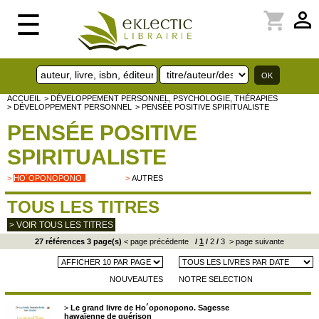
perm_identity
shopping_cart
☰
ACCUEIL
> DÉVELOPPEMENT PERSONNEL, PSYCHOLOGIE, THÉRAPIES
> DÉVELOPPEMENT PERSONNEL
> PENSÉE POSITIVE SPIRITUALISTE
PENSÉE POSITIVE
SPIRITUALISTE
>
HO´OPONOPONO
>
AUTRES
TOUS LES TITRES
> VOIR TOUS LES TITRES
27 références 3 page(s)
< page précédente
/
1
/
2
/
3
> page suivante
NOUVEAUTES
NOTRE SELECTION
>
Le grand livre de Ho´oponopono. Sagesse
hawaïenne de guérison