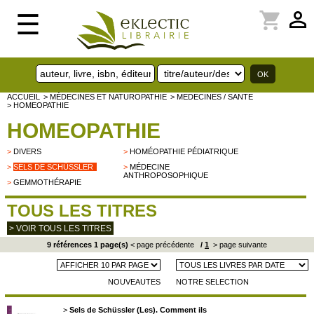
perm_identity
shopping_cart
☰
ACCUEIL
> MÉDECINES ET NATUROPATHIE
> MEDECINES / SANTE
> HOMEOPATHIE
HOMEOPATHIE
>
DIVERS
>
HOMÉOPATHIE PÉDIATRIQUE
>
SELS DE SCHÜSSLER
>
MÉDECINE
ANTHROPOSOPHIQUE
>
GEMMOTHÉRAPIE
TOUS LES TITRES
> VOIR TOUS LES TITRES
9 références 1 page(s)
< page précédente
/
1
> page suivante
NOUVEAUTES
NOTRE SELECTION
>
Sels de Schüssler (Les). Comment ils