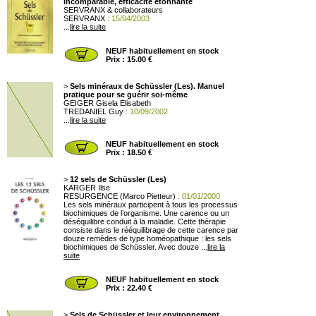
incomparable, efficacité étonnante
SERVRANX & collaborateurs
SERVRANX
: 15/04/2003
...
lire la suite
NEUF habituellement en stock
Prix : 15.00 €
>
Sels minéraux de Schüssler (Les). Manuel
pratique pour se guérir soi-même
GEIGER Gisela Elisabeth
TREDANIEL Guy
: 10/09/2002
...
lire la suite
NEUF habituellement en stock
Prix : 18.50 €
>
12 sels de Schüssler (Les)
KARGER Ilse
RESURGENCE (Marco Pietteur)
: 01/01/2000
Les sels minéraux participent à tous les processus
biochimiques de l’organisme. Une carence ou un
déséquilibre conduit à la maladie. Cette thérapie
consiste dans le rééquilibrage de cette carence par
douze remèdes de type homéopathique : les sels
biochimiques de Schüssler. Avec douze ...
lire la
suite
NEUF habituellement en stock
Prix : 22.40 €
>
Sels de Schüssler et leur environnement