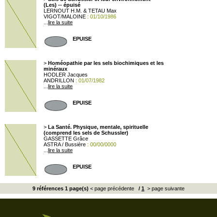
(Les) -- épuisé
LERNOUT H.M. & TETAU Max
VIGOT/MALOINE
: 01/10/1986
...
lire la suite
EPUISE
>
Homéopathie par les sels biochimiques et les
minéraux
HODLER Jacques
ANDRILLON
: 01/07/1982
...
lire la suite
EPUISE
>
La Santé. Physique, mentale, spirituelle
(comprend les sels de Schussler)
GASSETTE Grâce
ASTRA / Bussière
: 00/00/0000
...
lire la suite
EPUISE
9 références 1 page(s)
< page précédente
/
1
> page suivante