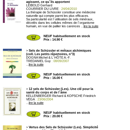
agissent, ce qu´ils apportent
LEIBOLD Gerhard
COURRIER DU LIVRE
: 24/04/2010
La thérapie de Schüssler constitue une médecine
naturelle qui compte parmi les plus efficaces.
Sa particularité est l´utilisation de sels minéraux,
décelés dans les cellules mêmes de l´organisme
humain, en vue de pallier les carences ...
lire la suite
NEUF habituellement en stock
Prix : 14.90 €
>
Sels de Schüssler et métaux alchimiques
(coll. Les petits répertoires, n°3)
DOGNA Michel & L´HÔTE A.-F.
TREDANIEL Guy
: 08/09/2007
...
lire la suite
NEUF habituellement en stock
Prix : 16.00 €
>
12 sels de Schüssler (Les). Une clé pour la
santé du corps et de l´âme
KELLENBERGER Richard & KOPSCHE Friedrich
VEGA
: 23/06/2004
...
lire la suite
NEUF habituellement en stock
Prix : 20.00 €
>
Vertus des Sels de Schüssler (Les). Simplicité