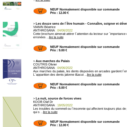
NEUF Normalement disponible sur commande
Prix : 12.00 €
>
Les douze sens de l´être humain - Connaître, soigner et dév
VIANIN Béatrice
ANTHROSANA
: 04/06/2022
Cette brochure aimerait attirer l´attention du lecteur sur ´importanc
erronées ...
lire la suite
NEUF Normalement disponible sur commande
Prix : 9.00 €
>
Aux marches du Palais
COUTRIS Olivier
ANTHROSANA
: 04/06/2022
Aux marches du palais, les dents disposées en arcades gardent l´entré
L´apparition des dents jalonne l&acut ...
lire la suite
NEUF Normalement disponible sur commande
Prix : 8.00 €
>
La nuit, source de forces vives
KOOB Olaf Dr
ANTHROSANA
: 18/05/2022
Les troubles du sommeil ou l´insomnie qui affectent toujours plus 
qui s ...
lire la suite
NEUF Normalement disponible sur commande
Prix : 12.00 €