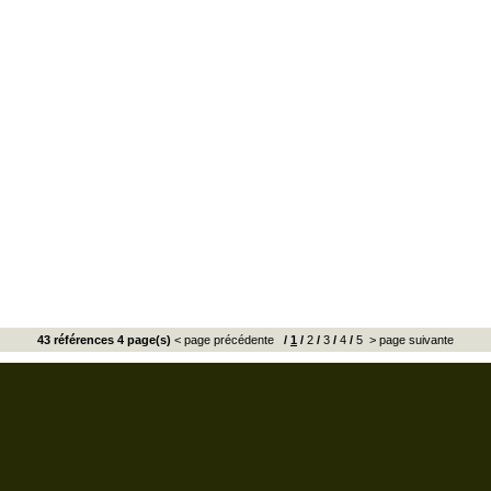
43 références 4 page(s)
< page précédente
/
1
/
2
/
3
/
4
/
5
> page suivante