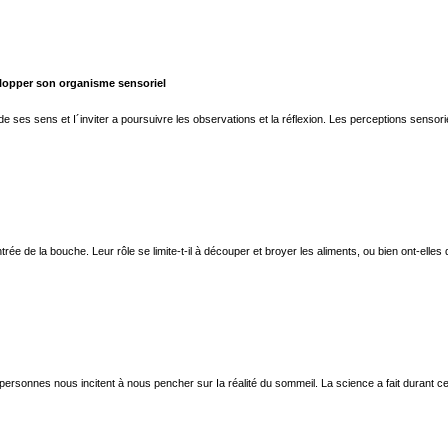
elopper son organisme sensoriel
e de ses sens et I´inviter a poursuivre les observations et la réflexion. Les perceptions sens
e de la bouche. Leur rôle se limite-t-il à découper et broyer les aliments, ou bien ont-elles 
de personnes nous incitent à nous pencher sur Ia réalité du sommeil. La science a fait dura