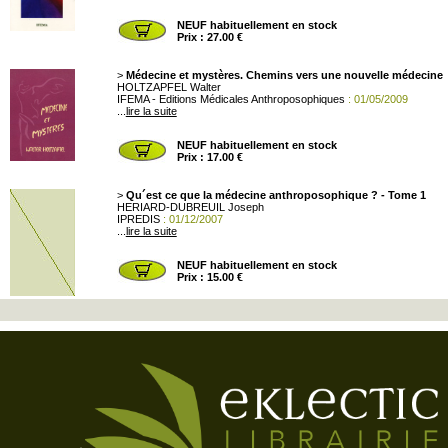
NEUF habituellement en stock
Prix : 27.00 €
>
Médecine et mystères. Chemins vers une nouvelle médecine
HOLTZAPFEL Walter
IFEMA - Editions Médicales Anthroposophiques
: 01/05/2009
...
lire la suite
NEUF habituellement en stock
Prix : 17.00 €
>
Qu´est ce que la médecine anthroposophique ? - Tome 1
HERIARD-DUBREUIL Joseph
IPREDIS
: 01/12/2007
...
lire la suite
NEUF habituellement en stock
Prix : 15.00 €