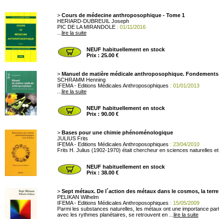
>
Cours de médecine anthroposophique - Tome 1
HERIARD-DUBREUIL Joseph
PIC DE LA MIRANDOLE
: 01/11/2016
...
lire la suite
NEUF habituellement en stock
Prix : 25.00 €
>
Manuel de matière médicale anthroposophique. Fondements -
SCHRAMM Henning
IFEMA - Editions Médicales Anthroposophiques
: 01/01/2013
...
lire la suite
NEUF habituellement en stock
Prix : 90.00 €
>
Bases pour une chimie phénoménologique
JULIUS Frits
IFEMA - Editions Médicales Anthroposophiques
: 23/04/2010
Frits H. Julius (1902-1970) était chercheur en sciences naturelles e
NEUF habituellement en stock
Prix : 38.00 €
>
Sept métaux. De l´action des métaux dans le cosmos, la terr
PELIKAN Wilhelm
IFEMA - Editions Médicales Anthroposophiques
: 15/05/2009
Parmi les substances naturelles, les métaux ont une importance par
avec les rythmes planétaires, se retrouvent en ...
lire la suite