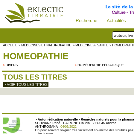
Recherche
Actualités
ACCUEIL
> MÉDECINES ET NATUROPATHIE
> MEDECINES / SANTE
> HOMEOPATHI
HOMEOPATHIE
>
DIVERS
>
HOMÉOPATHIE PÉDIATRIQUE
TOUS LES TITRES
> VOIR TOUS LES TITRES
>
Automédication naturelle - Remèdes naturels pour la pharmac
SCHWARZ René - CAIRONE Claudia - ZEUGIN Andréa
ANTHROSANA
: 04/06/2022
On peut souvent soigner très facilement soi-même des troubles pass
...
lire la suite