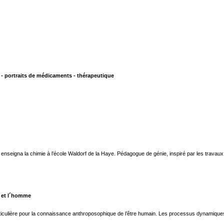
 portraits de médicaments - thérapeutique
t enseigna la chimie à l’école Waldorf de la Haye. Pédagogue de génie, inspiré par les travau
e et l´homme
ticulière pour la connaissance anthroposophique de l’être humain. Les processus dynamiques