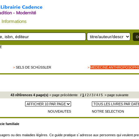
Informations
E
>
SELS DE SCHÜSSLER
>
MÉDECINE ANTHROPOSOPH
43 références 4 page(s)
< page précédente
/
1
/
2
/
3
/
4
/
5
> page suivante
NOUVEAUTES
NOTRE SELECTION
ie familiale
agers ou des maladies légères. Ce guide pratique s´adresse aux personnes qui veulent prend