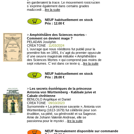
en garderaient la trace. Le mouvement rosicrucien
s´exprime également dans certains grades
ma&ccedi ...
lire la suite
NEUF habituellement en stock
Prix : 12.00 €
>
Amphithéâtre des Sciences mortes -
Comment on devient mage ?
PELADAN Joséphin
CREA TONE
: 11/03/2024
L´ouvrage que nous rééditons fut publié pour la
première fois en 1891, il s´agit du premier opuscule
d´une oeuvre magistrale intitulée « Amphithéâtre
des Sciences Mortes » qui comprend pas moins de
sept volumes. C´est dans ce texte q ...
lire la suite
NEUF habituellement en stock
Prix : 28.00 €
>
Les secrets ésotériques de la princesse
Antonia von Württemberg - Kabbale juive et
Cabale chrétienne
BENLOLO Angélique et Daniel
CREA TONE
: 09/10/2023
Surnommée « La princesse savante », Antonia von
Württemberg (1613-1679) fut célébrée pour son
érudition, sa piété, sa générosité et sa Sagesse.
Amie de Johann Valentin Andreae, elle se
passionna pour le mystici ...
lire la suite
NEUF Normalement disponible sur commande