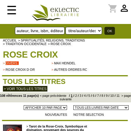
perm_identity
shopping_cart
☰
ACCUEIL
> SPIRITUALITÉS, RELIGIONS, TRADITIONS
> TRADITION OCCIDENTALE
> ROSE CROIX
ROSE CROIX
>
DIVERS
>
MAX HEINDEL
>
ROSE CROIX D OR
>
AUTRES ORDRES RC
TOUS LES TITRES
> VOIR TOUS LES TITRES
108 références 11 page(s)
< page précédente
/
1
/
2
/
3
/
4
/
5
/
6
/
7
/
8
/
9
/
10
/
11
> page
suivante
NOUVEAUTES
NOTRE SELECTION
>
Tarot de la Rose-Croix. Symbolique et
divination, provenant des sources du