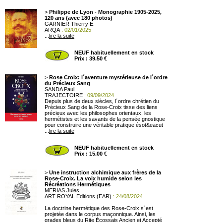
>
Philippe de Lyon - Monographie 1905-2025,
120 ans (avec 180 photos)
GARNIER Thierry E.
ARQA
: 02/01/2025
...
lire la suite
NEUF habituellement en stock
Prix : 39.50 €
>
Rose Croix: l´aventure mystérieuse de l´ordre
du Précieux Sang
SANDA Paul
TRAJECTOIRE
: 09/09/2024
Depuis plus de deux siècles, l´ordre chrétien du
Précieux Sang de la Rose-Croix tisse des liens
précieux avec les philosophes orientaux, les
hermétistes et les savants de la pensée gnostique
pour construire une véritable pratique ésot&eacut
...
lire la suite
NEUF habituellement en stock
Prix : 15.00 €
>
Une instruction alchimique aux frères de la
Rose-Croix. La voix humide selon les
Récréations Hermétiques
MERIAS Jules
ART ROYAL Editions (EAR)
: 24/08/2024
La doctrine hermétique des Rose-Croix s´est
projetée dans le corpus maçonnique. Ainsi, les
grades bleus du Rite Écossais Ancien et Accepté