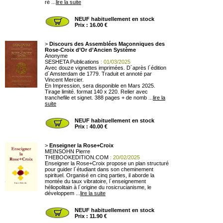
ré ...
lire la suite
NEUF habituellement en stock
Prix : 16.00 €
>
Discours des Assemblées Maçonniques des
Rose-Croix d’Or d’Ancien Système
Anonyme
SESHETA Publications
: 01/03/2025
Avec douze vignettes imprimées. D´après l´édition
d´Amsterdam de 1779. Traduit et annoté par
Vincent Mercier.
En Impression, sera disponible en Mars 2025.
Tirage limité. format 140 x 220. Relier avec
tranchefile et signet. 388 pages + de nomb ...
lire la
suite
NEUF habituellement en stock
Prix : 40.00 €
>
Enseigner la Rose+Croix
MEINSOHN Pierre
THEBOOKEDITION.COM
: 20/02/2025
Enseigner la Rose+Croix propose un plan structuré
pour guider l´étudiant dans son cheminement
spirituel. Organisé en cinq parties, il aborde la
montée du taux vibratoire, l´enseignement
héliopolitain à l´origine du rosicrucianisme, le
développem ...
lire la suite
NEUF habituellement en stock
Prix : 11.90 €