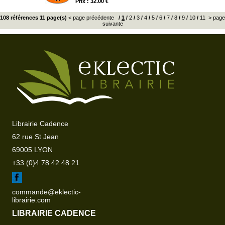
Prix : 32.00 €
108 références 11 page(s)
< page précédente
/
1
/
2
/
3
/
4
/
5
/
6
/
7
/
8
/
9
/
10
/
11
> page
suivante
Librairie Cadence
62 rue St Jean
69005 LYON
+33 (0)4 78 42 48 21
commande@eklectic-
librairie.com
LIBRAIRIE CADENCE