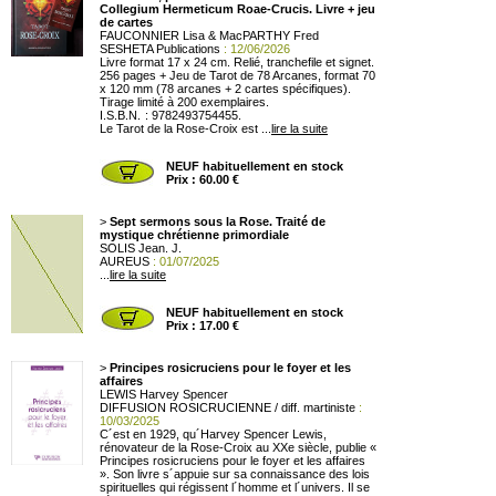
Collegium Hermeticum Roae-Crucis. Livre + jeu
de cartes
FAUCONNIER Lisa & MacPARTHY Fred
SESHETA Publications
: 12/06/2026
Livre format 17 x 24 cm. Relié, tranchefile et signet.
256 pages + Jeu de Tarot de 78 Arcanes, format 70
x 120 mm (78 arcanes + 2 cartes spécifiques).
Tirage limité à 200 exemplaires.
I.S.B.N. : 9782493754455.
Le Tarot de la Rose-Croix est ...
lire la suite
NEUF habituellement en stock
Prix : 60.00 €
>
Sept sermons sous la Rose. Traité de
mystique chrétienne primordiale
SOLIS Jean. J.
AUREUS
: 01/07/2025
...
lire la suite
NEUF habituellement en stock
Prix : 17.00 €
>
Principes rosicruciens pour le foyer et les
affaires
LEWIS Harvey Spencer
DIFFUSION ROSICRUCIENNE / diff. martiniste
:
10/03/2025
C´est en 1929, qu´Harvey Spencer Lewis,
rénovateur de la Rose-Croix au XXe siècle, publie «
Principes rosicruciens pour le foyer et les affaires
». Son livre s´appuie sur sa connaissance des lois
spirituelles qui régissent l´homme et l´univers. Il se