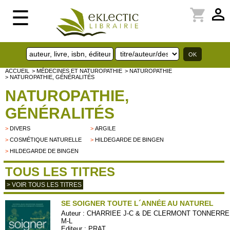
perm_identity
shopping_cart
☰
ACCUEIL
> MÉDECINES ET NATUROPATHIE
> NATUROPATHIE
> NATUROPATHIE, GÉNÉRALITÉS
NATUROPATHIE,
GÉNÉRALITÉS
>
DIVERS
>
ARGILE
>
COSMÉTIQUE NATURELLE
>
HILDEGARDE DE BINGEN
>
HILDEGARDE DE BINGEN
TOUS LES TITRES
> VOIR TOUS LES TITRES
SE SOIGNER TOUTE L´ANNÉE AU NATUREL
Auteur :
CHARRIEE J-C & DE CLERMONT TONNERRE
M-L
Editeur :
PRAT