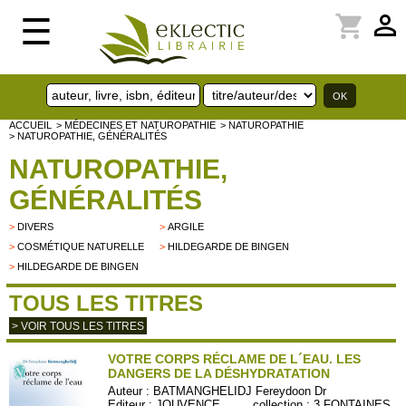
perm_identity
shopping_cart
☰
ACCUEIL
> MÉDECINES ET NATUROPATHIE
> NATUROPATHIE
> NATUROPATHIE, GÉNÉRALITÉS
NATUROPATHIE,
GÉNÉRALITÉS
>
DIVERS
>
ARGILE
>
COSMÉTIQUE NATURELLE
>
HILDEGARDE DE BINGEN
>
HILDEGARDE DE BINGEN
TOUS LES TITRES
> VOIR TOUS LES TITRES
VOTRE CORPS RÉCLAME DE L´EAU. LES
DANGERS DE LA DÉSHYDRATATION
Auteur :
BATMANGHELIDJ Fereydoon Dr
Editeur :
JOUVENCE
collection :
3 FONTAINES