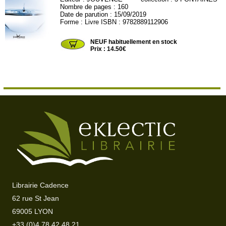
Nombre de pages : 160
Date de parution : 15/09/2019
Forme : Livre ISBN : 9782889112906
JOU143
NEUF habituellement en stock
Prix : 14.50€
Librairie Cadence
62 rue St Jean
69005 LYON
+33 (0)4 78 42 48 21