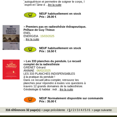
´autoguérison et permettre de soigner le corps, l
´esprit et l´âme d ...
lire la suite
NEUF habituellement en stock
Prix : 28.00 €
>
Premiers pas en radiesthésie thérapeutique.
Préface de Guy Thieux
ENEL
ENERGEIA
: 15/03/2025
...
lire la suite
NEUF habituellement en stock
Prix : 16.50 €
>
Les 333 planches du pendule. Le recueil
complet de la radiesthésie
GRENET Gérard
ANIMAE
: 06/02/2025
LES 333 PLANCHES INDISPENSABLES
à la pratique du pendule !
Dans ce recueil ultra-complet, retrouvez les
planches pour répondre à toutes vos questions à
travers 12 grands domaines de la radiesthésie.
Géobiologie & habitat : indi ...
lire la suite
NEUF Normalement disponible sur commande
Prix : 35.00 €
316 références 32 page(s)
< page précédente
/
1
/
2
/
3
/
4
/
5
/
6
> page suivante