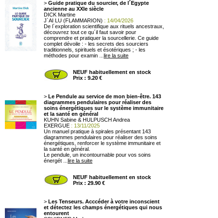
>
Guide pratique du sourcier, de l´Egypte
ancienne au XXIe siècle
DICK Martine
J´AI LU (FLAMMARION)
: 14/04/2026
De l´exploration scientifique aux rituels ancestraux,
découvrez tout ce qu´il faut savoir pour
comprendre et pratiquer la sourcellerie. Ce guide
complet dévoile : - les secrets des sourciers
traditionnels, spirituels et ésotériques ; - les
méthodes pour examin ...
lire la suite
NEUF habituellement en stock
Prix : 9.20 €
>
Le Pendule au service de mon bien-être. 143
diagrammes pendulaires pour réaliser des
soins énergétiques sur le système immunitaire
et la santé en général
KUHN Sabine & HULPUSCH Andrea
EXERGUE
: 13/11/2025
Un manuel pratique à spirales présentant 143
diagrammes pendulaires pour réaliser des soins
énergétiques, renforcer le système immunitaire et
la santé en général.
Le pendule, un incontournable pour vos soins
énergét ...
lire la suite
NEUF habituellement en stock
Prix : 29.90 €
>
Les Tenseurs. Acccéder à votre inconscient
et détectez les champs énergétiques qui nous
entourent