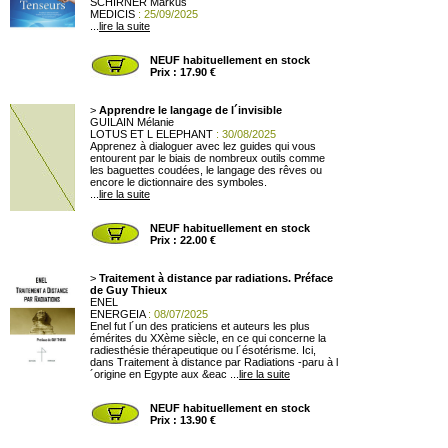
SCHIRNER Markus
MEDICIS
: 25/09/2025
...
lire la suite
NEUF habituellement en stock
Prix : 17.90 €
>
Apprendre le langage de l´invisible
GUILAIN Mélanie
LOTUS ET L ELEPHANT
: 30/08/2025
Apprenez à dialoguer avec lez guides qui vous
entourent par le biais de nombreux outils comme
les baguettes coudées, le langage des rêves ou
encore le dictionnaire des symboles.
...
lire la suite
NEUF habituellement en stock
Prix : 22.00 €
>
Traitement à distance par radiations. Préface
de Guy Thieux
ENEL
ENERGEIA
: 08/07/2025
Enel fut l´un des praticiens et auteurs les plus
émérites du XXème siècle, en ce qui concerne la
radiesthésie thérapeutique ou l´ésotérisme. Ici,
dans Traitement à distance par Radiations -paru à l
´origine en Egypte aux &eac ...
lire la suite
NEUF habituellement en stock
Prix : 13.90 €