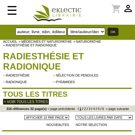
perm_identity
shopping_cart
☰
ACCUEIL
> MÉDECINES ET NATUROPATHIE
> NATUROPATHIE
> RADIESTHÉSIE ET RADIONIQUE
RADIESTHÉSIE ET
RADIONIQUE
>
RADIESTHÉSIE
>
SÉLECTION DE PENDULES
>
RADIONIQUE
>
PYRAMIDES
TOUS LES TITRES
> VOIR TOUS LES TITRES
316 références 32 page(s)
< page précédente
/
1
/
2
/
3
/
4
/
5
/
6
> page suivante
NOUVEAUTES
NOTRE SELECTION