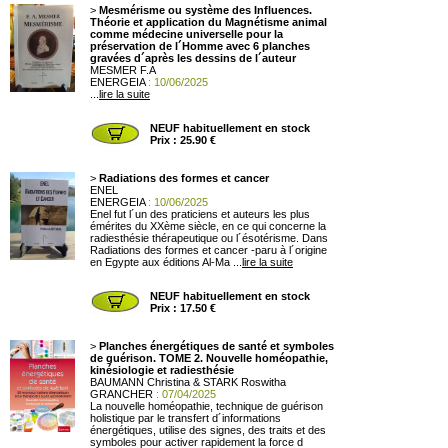
>
Mesmérisme ou système des Influences.
Théorie et application du Magnétisme animal
comme médecine universelle pour la
préservation de l´Homme avec 6 planches
gravées d´après les dessins de l´auteur
MESMER F.A
ENERGEIA
: 10/06/2025
...
lire la suite
NEUF habituellement en stock
Prix : 25.90 €
>
Radiations des formes et cancer
ENEL
ENERGEIA
: 10/06/2025
Enel fut l´un des praticiens et auteurs les plus
émérites du XXème siècle, en ce qui concerne la
radiesthésie thérapeutique ou l´ésotérisme. Dans
Radiations des formes et cancer -paru à l´origine
en Egypte aux éditions Al-Ma ...
lire la suite
NEUF habituellement en stock
Prix : 17.50 €
>
Planches énergétiques de santé et symboles
de guérison. TOME 2. Nouvelle homéopathie,
kinésiologie et radiesthésie
BAUMANN Christina & STARK Roswitha
GRANCHER
: 07/04/2025
La nouvelle homéopathie, technique de guérison
holistique par le transfert d´informations
énergétiques, utilise des signes, des traits et des
symboles pour activer rapidement la force d