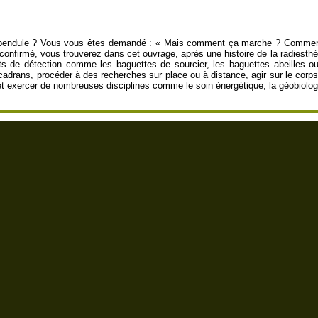
 pendule ? Vous vous êtes demandé : « Mais comment ça marche ? Comment l
confirmé, vous trouverez dans cet ouvrage, après une histoire de la radiesthé
ts de détection comme les baguettes de sourcier, les baguettes abeilles ou
cadrans, procéder à des recherches sur place ou à distance, agir sur le corps
 et exercer de nombreuses disciplines comme le soin énergétique, la géobiologi