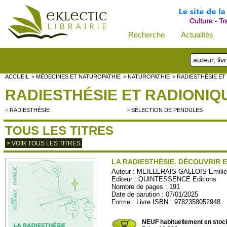
Recherche
Actualités
ACCUEIL
> MÉDECINES ET NATUROPATHIE
> NATUROPATHIE
> RADIESTHÉSIE E
RADIESTHÉSIE ET RADIONIQ
>
RADIESTHÉSIE
>
SÉLECTION DE PENDULES
TOUS LES TITRES
> VOIR TOUS LES TITRES
LA RADIESTHÉSIE. DÉCOUVRIR 
Auteur :
MEILLERAIS GALLOIS Emilie 
Editeur :
QUINTESSENCE Editions
Nombre de pages : 191
Date de parution : 07/01/2025
Forme : Livre ISBN : 9782358052948
QUINT67
NEUF habituellement en stoc