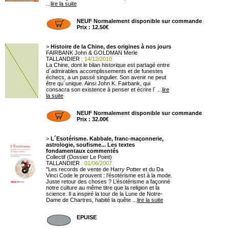
...
lire la suite
NEUF Normalement disponible sur commande
Prix : 12.50€
>
Histoire de la Chine, des origines à nos jours
FAIRBANK John & GOLDMAN Merle
TALLANDIER
: 14/12/2010
La Chine, dont le bilan historique est partagé entre
d´admirables accomplissements et de funestes
échecs, a un passé singulier. Son avenir ne peut
être qu´unique. Ainsi John K. Fairbank, qui
consacra son existence à penser et écrire l´ ...
lire
la suite
NEUF Normalement disponible sur commande
Prix : 32.00€
>
L´Esotérisme. Kabbale, franc-maçonnerie,
astrologie, soufisme... Les textes
fondamentaux commentés
Collectif (Dossier Le Point)
TALLANDIER
: 01/06/2007
"Les records de vente de Harry Potter et du Da
Vinci Code le prouvent : l’ésotérisme est à la mode.
Juste retour des choses ? L’ésotérisme a façonné
notre culture au même titre que la religion et la
science. Il a inspiré la tour de la Lune de Notre-
Dame de Chartres, habité la quête ...
lire la suite
EPUISE