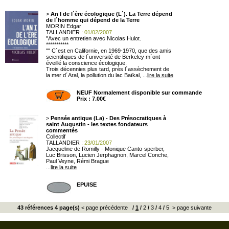
>
An I de l´ère écologique (L´). La Terre dépend
de l´homme qui dépend de la Terre
MORIN Edgar
TALLANDIER
: 01/02/2007
"Avec un entretien avec Nicolas Hulot.
***********
"" C´est en Californie, en 1969-1970, que des amis
scientifiques de l´université de Berkeley m´ont
éveillé la conscience écologique.
Trois décennies plus tard, près l´assèchement de
la mer d´Aral, la pollution du lac Baïkal, ...
lire la suite
NEUF Normalement disponible sur commande
Prix : 7.00€
>
Pensée antique (La) - Des Présocratiques à
saint Augustin - les textes fondateurs
commentés
Collectif
TALLANDIER
: 23/01/2007
Jacqueline de Romilly - Monique Canto-sperber,
Luc Brisson, Lucien Jerphagnon, Marcel Conche,
Paul Veyne, Rémi Brague
...
lire la suite
EPUISE
43 références 4 page(s)
< page précédente
/
1
/
2
/
3
/
4
/
5
> page suivante