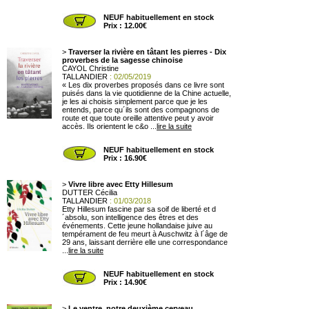
NEUF habituellement en stock
Prix : 12.00€
>
Traverser la rivière en tâtant les pierres - Dix
proverbes de la sagesse chinoise
CAYOL Christine
TALLANDIER
: 02/05/2019
« Les dix proverbes proposés dans ce livre sont
puisés dans la vie quotidienne de la Chine actuelle,
je les ai choisis simplement parce que je les
entends, parce qu´ils sont des compagnons de
route et que toute oreille attentive peut y avoir
accès. Ils orientent le c&o ...
lire la suite
NEUF habituellement en stock
Prix : 16.90€
>
Vivre libre avec Etty Hillesum
DUTTER Cécilia
TALLANDIER
: 01/03/2018
Etty Hillesum fascine par sa soif de liberté et d
´absolu, son intelligence des êtres et des
événements. Cette jeune hollandaise juive au
tempérament de feu meurt à Auschwitz à l´âge de
29 ans, laissant derrière elle une correspondance
...
lire la suite
NEUF habituellement en stock
Prix : 14.90€
>
Le ventre, notre deuxième cerveau