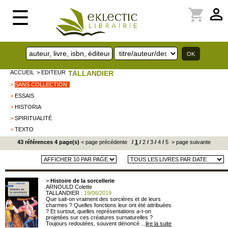
perm_identity
shopping_cart
☰
ACCUEIL
> EDITEUR
TALLANDIER
>
SANS COLLECTION
>
ESSAIS
>
HISTORIA
>
SPIRITUALITÉ
>
TEXTO
43 références 4 page(s)
< page précédente
/
1
/
2
/
3
/
4
/
5
> page suivante
>
Histoire de la sorcellerie
ARNOULD Colette
TALLANDIER
: 19/06/2019
Que sait-on vraiment des sorcières et de leurs
charmes ? Quelles fonctions leur ont été attribuées
? Et surtout, quelles représentations a-t-on
projetées sur ces créatures surnaturelles ?
Toujours redoutées, souvent dénoncé ...
lire la suite