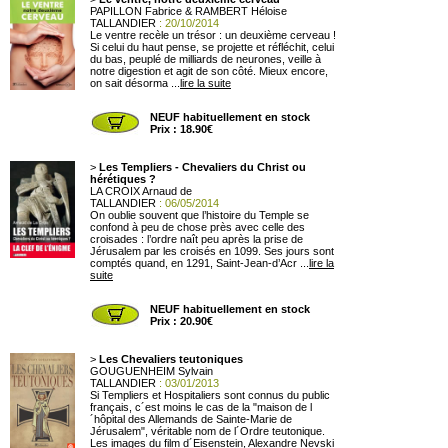
PAPILLON Fabrice & RAMBERT Héloise
TALLANDIER
: 20/10/2014
Le ventre recèle un trésor : un deuxième cerveau !
Si celui du haut pense, se projette et réfléchit, celui
du bas, peuplé de milliards de neurones, veille à
notre digestion et agit de son côté. Mieux encore,
on sait désorma ...
lire la suite
NEUF habituellement en stock
Prix : 18.90€
>
Les Templiers - Chevaliers du Christ ou
hérétiques ?
LA CROIX Arnaud de
TALLANDIER
: 06/05/2014
On oublie souvent que l’histoire du Temple se
confond à peu de chose près avec celle des
croisades : l’ordre naît peu après la prise de
Jérusalem par les croisés en 1099. Ses jours sont
comptés quand, en 1291, Saint-Jean-d’Acr ...
lire la
suite
NEUF habituellement en stock
Prix : 20.90€
>
Les Chevaliers teutoniques
GOUGUENHEIM Sylvain
TALLANDIER
: 03/01/2013
Si Templiers et Hospitaliers sont connus du public
français, c´est moins le cas de la "maison de l
´hôpital des Allemands de Sainte-Marie de
Jérusalem", véritable nom de l´Ordre teutonique.
Les images du film d´Eisenstein, Alexandre Nevski