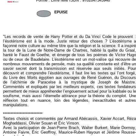
Forme : Livre relié ISBN : 9782847343946
TALL38
EPUISE
"Les records de vente de Harry Potter et du Da Vinci Code le prouvent :
l’ésotérisme est à la mode. Juste retour des choses ? L’ésotérisme a
façonné notre culture au même titre que la religion et la science. Il a inspiré
la tour de la Lune de Notre-Dame de Chartres, habité la quête du Graal,
hanté le Faust de Goethe, et émerge de tous les poèmes de Victor Hugo
ou de ceux de Baudelaire. L’ésotérisme est un mot-valise qui recouvre de
nombreux mouvements de pensée, mais sa qualité constante est d’être un
savoir secret dont la transmission est réservée aux seuls initiés. Pour
découvrir et comprendre l’ésotérisme, il faut lire les textes qui l’ont forgé,
du Livre des Morts égyptien aux ouvrages de René Guénon, du Discours
de l’alchimie de Paracelse à la mystique de Joseph de Maistre.
Commentés et expliqués par les meilleurs experts, ces textes fondateurs
permettent de mieux appréhender l’engouement actuel pour la kabbale ou le
soufisme, mais aussi l’éternelle attirance pour la théorie du complot. Une
réflexion tout en nuance, loin des légendes, inexactitudes et autres
manipulations.
**************************
Textes choisis et commentés par Armand Abécassis, Xavier Accart, Réza
Moghaddassi, Olivier Souan et Éric Vinson.
Avec la participation de Jean-Pierre Brach, Walter Burkert, Marie Dormoy,
Antoine Faivre, Éric Geoffroy, Maurice-Ruben Hayoun et Jérôme Rousse-