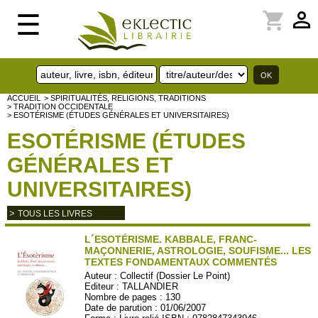
perm_identity
shopping_cart
☰
ACCUEIL
> SPIRITUALITÉS, RELIGIONS, TRADITIONS
> TRADITION OCCIDENTALE
> ESOTÉRISME (ÉTUDES GÉNÉRALES ET UNIVERSITAIRES)
ESOTÉRISME (ÉTUDES
GÉNÉRALES ET
UNIVERSITAIRES)
>
TOUS LES LIVRES
L´ESOTÉRISME. KABBALE, FRANC-
MAÇONNERIE, ASTROLOGIE, SOUFISME... LES
TEXTES FONDAMENTAUX COMMENTÉS
Auteur :
Collectif (Dossier Le Point)
Editeur :
TALLANDIER
Nombre de pages : 130
Date de parution : 01/06/2007