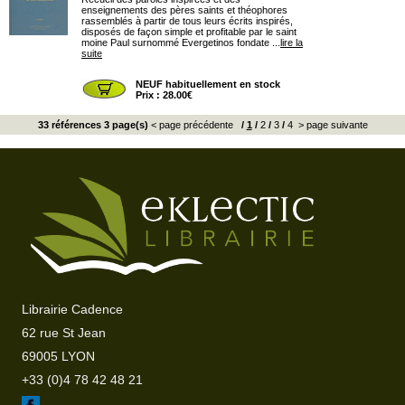
enseignements des pères saints et théophores
rassemblés à partir de tous leurs écrits inspirés,
disposés de façon simple et profitable par le saint
moine Paul surnommé Evergetinos fondate ...
lire la
suite
NEUF habituellement en stock
Prix : 28.00€
33 références 3 page(s)
< page précédente
/
1
/
2
/
3
/
4
> page suivante
Librairie Cadence
62 rue St Jean
69005 LYON
+33 (0)4 78 42 48 21