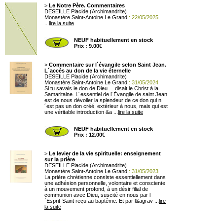
>
Le Notre Père. Commentaires
DESEILLE Placide (Archimandrite)
Monastère Saint-Antoine Le Grand
: 22/05/2025
...
lire la suite
NEUF habituellement en stock
Prix : 9.00€
>
Commentaire sur l´évangile selon Saint Jean.
L´accès au don de la vie éternelle
DESEILLE Placide (Archimandrite)
Monastère Saint-Antoine Le Grand
: 31/05/2024
Si tu savais le don de Dieu ... disait le Christ à la
Samaritaine. L´essentiel de l´Évangile de saint Jean
est de nous dévoiler la splendeur de ce don qui n
´est pas un don créé, extérieur à nous, mais qui est
une véritable introduction &a ...
lire la suite
NEUF habituellement en stock
Prix : 12.00€
>
Le levier de la vie spirituelle: enseignement
sur la prière
DESEILLE Placide (Archimandrite)
Monastère Saint-Antoine Le Grand
: 31/05/2023
La prière chrétienne consiste essentiellement dans
une adhésion personnelle, volontaire et consciente
à un mouvement profond, à un désir filial de
communion avec Dieu, suscité en nous par l
´Esprit-Saint reçu au baptême. Et par l&agrav ...
lire
la suite