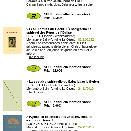
Paraclisis à la très sainte Mère de Dieu
Canon à notre très doux Seigneur ...
lire la suite
NEUF habituellement en stock
Prix : 12.00€
>
Les Chemins du Coeur. L´enseignement
spirituel des Pères de l´Eglise
DESEILLE Placide (Archimandrite)
Monastère Saint-Antoine Le Grand
: 01/12/2012
Recueil de conférences spirituelles sur les
principaux aspects de la vie en Christ : la pratique
de l´ascèse et du jeûne, la garde du cœur et la
prière.
...
lire la suite
NEUF habituellement en stock
Prix : 12.00€
>
La doctrine spirituelle de Saint Isaac le Syrien
DESEILLE Placide (Archimandrite)
Monastère Saint-Antoine Le Grand
: 24/11/2010
...
lire la suite
NEUF habituellement en stock
Prix : 9.00€
>
Paroles et exemples des anciens. Recueil
ascétique, tome 1
Paul EVERGETINOS (Moine du XIe s.)
Monastère Saint-Antoine Le Grand
: 24/11/2010
Recueil des paroles inspirées et des