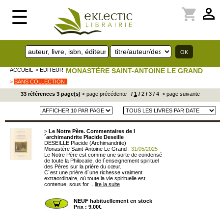
perm_identity
shopping_cart
☰
ACCUEIL
> EDITEUR
MONASTÈRE SAINT-ANTOINE LE GRAND
>
SANS COLLECTION
33 références 3 page(s)
< page précédente
/
1
/
2
/
3
/
4
> page suivante
>
Le Notre Père. Commentaires de l
´archimandrite Placide Deseille
DESEILLE Placide (Archimandrite)
Monastère Saint-Antoine Le Grand
: 31/05/2025
Le Notre Père est comme une sorte de condensé
de toute la Philocalie, de l´enseignement spirituel
des Pères sur la prière du cœur.
C´est une prière d´une richesse vraiment
extraordinaire, où toute la vie spirituelle est
contenue, sous for ...
lire la suite
NEUF habituellement en stock
Prix : 9.00€