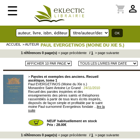
perm_identity
shopping_cart
☰
ACCUEIL
> AUTEUR
PAUL EVERGETINOS (MOINE DU XIE S.)
1 références 0 page(s)
< page précédente
/
1
> page suivante
>
Paroles et exemples des anciens. Recueil
ascétique, tome 1
Paul EVERGETINOS (Moine du XIe s.)
Monastère Saint-Antoine Le Grand
: 24/11/2010
Recueil des paroles inspirées et des
enseignements des pères saints et théophores
rassemblés à partir de tous leurs écrits inspirés,
disposés de façon simple et profitable par le saint
moine Paul surnommé Evergetinos fondate ...
lire la
suite
NEUF habituellement en stock
Prix : 28.00€
1 références 0 page(s)
< page précédente
/
1
> page suivante