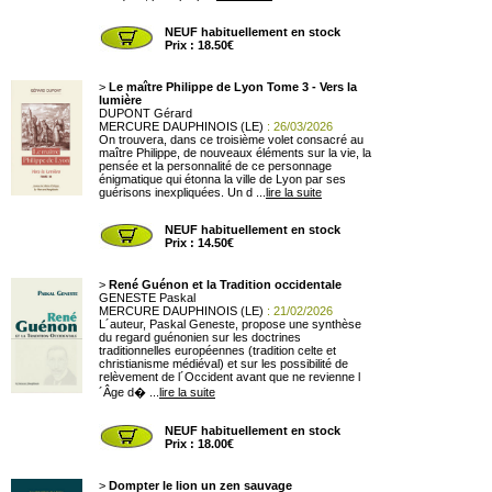
NEUF habituellement en stock
Prix : 18.50€
>
Le maître Philippe de Lyon Tome 3 - Vers la
lumière
DUPONT Gérard
MERCURE DAUPHINOIS (LE)
: 26/03/2026
On trouvera, dans ce troisième volet consacré au
maître Philippe, de nouveaux éléments sur la vie, la
pensée et la personnalité de ce personnage
énigmatique qui étonna la ville de Lyon par ses
guérisons inexpliquées. Un d ...
lire la suite
NEUF habituellement en stock
Prix : 14.50€
>
René Guénon et la Tradition occidentale
GENESTE Paskal
MERCURE DAUPHINOIS (LE)
: 21/02/2026
L´auteur, Paskal Geneste, propose une synthèse
du regard guénonien sur les doctrines
traditionnelles européennes (tradition celte et
christianisme médiéval) et sur les possibilité de
relèvement de l´Occident avant que ne revienne l
´Âge d� ...
lire la suite
NEUF habituellement en stock
Prix : 18.00€
>
Dompter le lion un zen sauvage