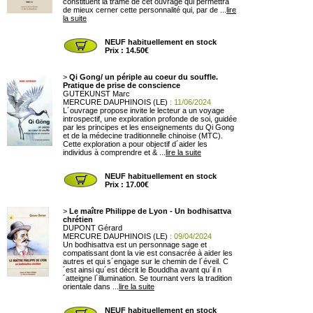
constituent la trame de cet ouvrage qui permettra
de mieux cerner cette personnalité qui, par de ...
lire
la suite
NEUF habituellement en stock
Prix : 14.50€
>
Qi Gong/ un périple au coeur du souffle.
Pratique de prise de conscience
GUTEKUNST Marc
MERCURE DAUPHINOIS (LE)
: 11/06/2024
L´ouvrage propose invite le lecteur a un voyage
introspectif, une exploration profonde de soi, guidée
par les principes et les enseignements du Qi Gong
et de la médecine traditionnelle chinoise (MTC).
Cette exploration a pour objectif d´aider les
individus à comprendre et & ...
lire la suite
NEUF habituellement en stock
Prix : 17.00€
>
Le maître Philippe de Lyon - Un bodhisattva
chrétien
DUPONT Gérard
MERCURE DAUPHINOIS (LE)
: 09/04/2024
Un bodhisattva est un personnage sage et
compatissant dont la vie est consacrée à aider les
autres et qui s´engage sur le chemin de l´éveil. C
´est ainsi qu´est décrit le Bouddha avant qu´il n
´atteigne l´illumination. Se tournant vers la tradition
orientale dans ...
lire la suite
NEUF habituellement en stock