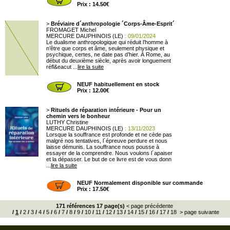
Prix : 14.50€
>
Bréviaire d´anthropologie ´Corps-Âme-Esprit´
FROMAGET Michel
MERCURE DAUPHINOIS (LE)
: 09/01/2024
Le dualisme anthropologique qui réduit l’homme à
n’être que corps et âme, seulement physique et
psychique, certes, ne date pas d’hier. À Rome, au
début du deuxième siècle, après avoir longuement
réfl&eacut ...
lire la suite
NEUF habituellement en stock
Prix : 12.00€
>
Rituels de réparation intérieure - Pour un
chemin vers le bonheur
LUTHY Christine
MERCURE DAUPHINOIS (LE)
: 13/11/2023
Lorsque la souffrance est profonde et ne cède pas
malgré nos tentatives, l´épreuve perdure et nous
laisse démunis. La souffrance nous pousse à
essayer de la comprendre. Nous voulons l´apaiser
et la dépasser. Le but de ce livre est de vous donn
...
lire la suite
NEUF Normalement disponible sur commande
Prix : 17.50€
171 références 17 page(s)
< page précédente
/
1
/
2
/
3
/
4
/
5
/
6
/
7
/
8
/
9
/
10
/
11
/
12
/
13
/
14
/
15
/
16
/
17
/
18
> page suivante