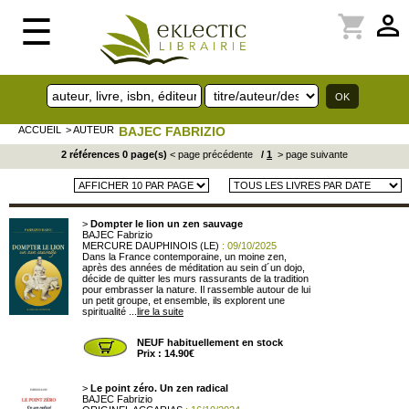
perm_identity
shopping_cart
☰
ACCUEIL
> AUTEUR
BAJEC FABRIZIO
2 références 0 page(s)
< page précédente
/
1
> page suivante
>
Dompter le lion un zen sauvage
BAJEC Fabrizio
MERCURE DAUPHINOIS (LE)
: 09/10/2025
Dans la France contemporaine, un moine zen,
après des années de méditation au sein d´un dojo,
décide de quitter les murs rassurants de la tradition
pour embrasser la nature. Il rassemble autour de lui
un petit groupe, et ensemble, ils explorent une
spiritualité ...
lire la suite
NEUF habituellement en stock
Prix : 14.90€
>
Le point zéro. Un zen radical
BAJEC Fabrizio