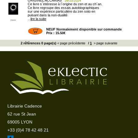
ORIGINEL ACCARIAS
: 16/10/2024
Ce livre s´intéresse à l´origine du zen et au ch´an.
Ce livre regroupe des essais autobiographiques
sur une expérince particulière du zen soto en
puisant dans la non-dualité
...
lire la suite
NEUF Normalement disponible sur commande
Prix : 15.50€
2 références 0 page(s)
< page précédente
/
1
> page suivante
Librairie Cadence
62 rue St Jean
69005 LYON
+33 (0)4 78 42 48 21