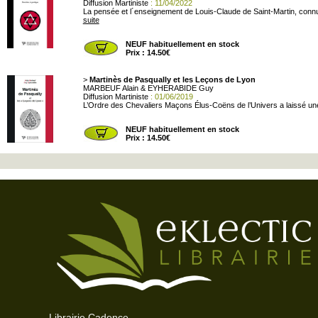
Diffusion Martiniste
: 11/04/2022
La pensée et l´enseignement de Louis-Claude de Saint-Martin, connu 
suite
NEUF habituellement en stock
Prix : 14.50€
>
Martinès de Pasqually et les Leçons de Lyon
MARBEUF Alain & EYHERABIDE Guy
Diffusion Martiniste
: 01/06/2019
L’Ordre des Chevaliers Maçons Élus-Coëns de l’Univers a laissé une em
NEUF habituellement en stock
Prix : 14.50€
Librairie Cadence