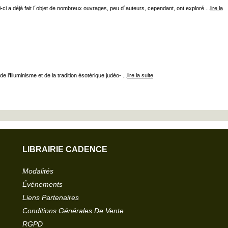
 a déjà fait l´objet de nombreux ouvrages, peu d´auteurs, cependant, ont exploré ...
lire la
’Illuminisme et de la tradition ésotérique judéo- ...
lire la suite
LIBRAIRIE CADENCE
Modalités
Événements
Liens Partenaires
Conditions Générales De Vente
RGPD