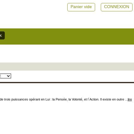
Panier vide
CONNEXION
rois puissances opérant en Lui : la Pensée, la Volonté, et l´Action. Il existe en outre ...
lire