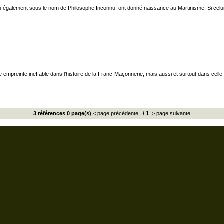
également sous le nom de Philosophe Inconnu, ont donné naissance au Martinisme. Si celui-ci
preinte ineffable dans l’histoire de la Franc-Maçonnerie, mais aussi et surtout dans celle de l
3 références 0 page(s)
< page précédente
/
1
> page suivante