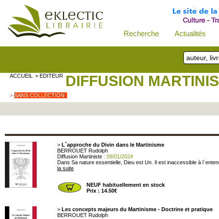
Recherche
Actualités
ACCUEIL
> EDITEUR
DIFFUSION MARTINI
>
SANS COLLECTION
>
L´approche du Divin dans le Martinisme
BERROUET Rudolph
Diffusion Martiniste
: 09/01/2024
Dans Sa nature essentielle, Dieu est Un. Il est inaccessible à l´enten
la suite
NEUF habituellement en stock
Prix : 14.50€
>
Les concepts majeurs du Martinisme - Doctrine et pratique
BERROUET Rudolph