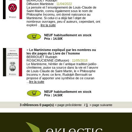
BERROUET Rudolph
Diffusion Martiniste
: 11/04/2022
La pensée et l´enseignement de Louis-Claude de
Saint-Martin, connu également sous le nom de
Philosophe Inconnu, ont donné naissance au
Martinisme. Si celui-ci a déjà fait l´objet de
nombreux ouvrages, peu d´auteurs, cependant, ont
exploré ...
lire la suite
NEUF habituellement en stock
Prix : 14.50€
>
Le Martinisme expliqué par les nombres ou
les dix pages du Livre de l´homme
BERROUET Rudolph
ROSICRUCIENNE (Diffusion)
: 11/05/2018
Le Martinisme, héritier de l´antique tradition judéo-
chrétienne, puise sa source dans la vie et l´œuvre
de Louis-Claude de Saint-Martin, le « Philosophe
Inconnu ». Avec ce livre, Rudolph Berrouët se
propose d´apporter une synthèse de ce couran
...
lire la suite
NEUF habituellement en stock
Prix : 14.50€
3 références 0 page(s)
< page précédente
/
1
> page suivante