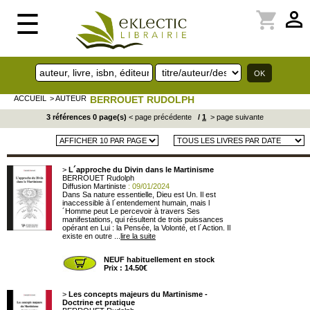
perm_identity
shopping_cart
☰
ACCUEIL
> AUTEUR
BERROUET RUDOLPH
3 références 0 page(s)
< page précédente
/
1
> page suivante
>
L´approche du Divin dans le Martinisme
BERROUET Rudolph
Diffusion Martiniste
: 09/01/2024
Dans Sa nature essentielle, Dieu est Un. Il est
inaccessible à l´entendement humain, mais l
´Homme peut Le percevoir à travers Ses
manifestations, qui résultent de trois puissances
opérant en Lui : la Pensée, la Volonté, et l´Action. Il
existe en outre ...
lire la suite
NEUF habituellement en stock
Prix : 14.50€
>
Les concepts majeurs du Martinisme -
Doctrine et pratique