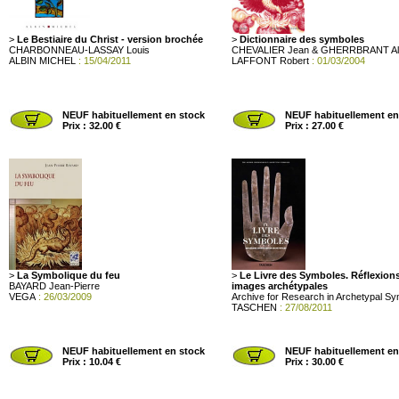
>
Le Bestiaire du Christ - version brochée
>
Dictionnaire des symboles
CHARBONNEAU-LASSAY Louis
CHEVALIER Jean & GHERRBRANT Al
ALBIN MICHEL
: 15/04/2011
LAFFONT Robert
: 01/03/2004
NEUF habituellement en stock
NEUF habituellement en
Prix : 32.00 €
Prix : 27.00 €
>
La Symbolique du feu
>
Le Livre des Symboles. Réflexion
BAYARD Jean-Pierre
images archétypales
VEGA
: 26/03/2009
Archive for Research in Archetypal S
TASCHEN
: 27/08/2011
NEUF habituellement en stock
NEUF habituellement en
Prix : 10.04 €
Prix : 30.00 €