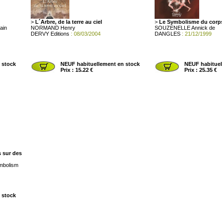
>
L´Arbre, de la terre au ciel
>
Le Symbolisme du corp
ain
NORMAND Henry
SOUZENELLE Annick de
DERVY Editions
: 08/03/2004
DANGLES
: 21/12/1999
 stock
NEUF habituellement en stock
NEUF habituel
Prix : 15.22 €
Prix : 25.35 €
s sur des
ymbolism
 stock