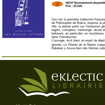
NEUF Normalement disponib
Prix : 25.50€
Ceci est la première traduction frança
de Philosophie
de Boèce, exprime la plai
rôle, la plainte porte sur l’extension
argent, corruption, mensonge, alcool et
bafouent, en particulier un mystérieux
dans l’Introduction.
L’ouvrage, écrit dans un esprit de dépi
ignorée,
La Plainte de la Nature
n’appa
Rabelais y trouva bien des thèmes sati