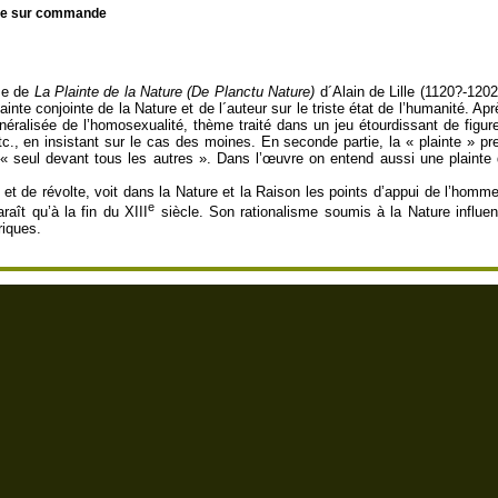
le sur commande
ise de
La Plainte de la Nature (De Planctu Nature)
d´Alain de Lille (1120?-1202
nte conjointe de la Nature et de l´auteur sur le triste état de l’humanité. Ap
 généralisée de l’homosexualité, thème traité dans un jeu étourdissant de fig
c., en insistant sur le cas des moines. En seconde partie, la « plainte » pre
 « seul devant tous les autres ». Dans l’œuvre on entend aussi une plainte 
t et de révolte, voit dans la Nature et la Raison les points d’appui de l’hom
e
raît qu’à la fin du XIII
siècle. Son rationalisme soumis à la Nature infl
riques.