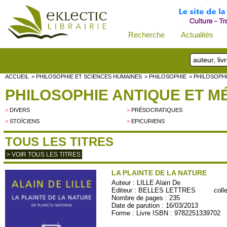
Recherche
Actualités
ACCUEIL
> PHILOSOPHIE ET SCIENCES HUMAINES
> PHILOSOPHIE
> PHILOSOPH
PHILOSOPHIE ANTIQUE ET M
>
DIVERS
>
PRÉSOCRATIQUES
>
STOÏCIENS
>
EPICURIENS
TOUS LES TITRES
> VOIR TOUS LES TITRES
LA PLAINTE DE LA NATURE
Auteur :
LILLE Alain De
Editeur :
BELLES LETTRES
collect
Nombre de pages : 235
Date de parution : 16/03/2013
Forme : Livre ISBN : 9782251339702
BL389