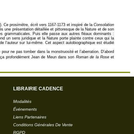
). Ce prosimètre, écrit vers 1167-1173 et inspiré de la
Consolation
rès une présentation détaillée et pittoresque de la Nature et de son
ures grammaticales. Puis elle passe aux autres fléaux dominants :
nd un sens juridique et la Nature porte plainte contre ceux qui la
de l’auteur sur lui-même. Cet aspect autobiographique est étudié
me pour ne pas tomber dans la monstruosité et l’aberration. D’abord
uença profondément Jean de Meun dans son
Roman de la Rose
et
LIBRAIRIE CADENCE
Modalités
Événements
Liens Partenaires
Conditions Générales De Vente
RGPD