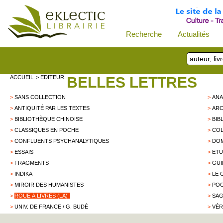
Recherche
Actualités
ACCUEIL
> EDITEUR
BELLES LETTRES
>
SANS COLLECTION
>
AN
>
ANTIQUITÉ PAR LES TEXTES
>
ARC
>
BIBLIOTHÈQUE CHINOISE
>
BIB
>
CLASSIQUES EN POCHE
>
COL
>
CONFLUENTS PSYCHANALYTIQUES
>
DOM
>
ESSAIS
>
ETU
>
FRAGMENTS
>
GUI
>
INDIKA
>
LE 
>
MIROIR DES HUMANISTES
>
PO
>
ROUE À LIVRES (LA)
>
SAG
>
UNIV. DE FRANCE / G. BUDÉ
>
VÉR