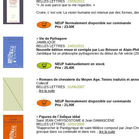
BELLES LETTRES
: 23/05/2012
"« Je suis parce que tu me regardes. »
Croire, c´est voir. La vision humaine est retenue par des formes, des 
NEUF Normalement disponible sur commande
Prix : 23.00€
>
Vie de Pythagore
JAMBLIQUE
BELLES LETTRES
: 14/01/2011
Nouvelle édition revue et corrigée par Luc Brisson et Alain-Ph
Jamblique fut un philosophe pythagoricien du début du IVe siècle (250-
NEUF habituellement en stock
Prix : 25.40€
>
Romans de chevalerie du Moyen Age. Textes tradutis et ann
Collectif
BELLES LETTRES
: 01/06/2007
...
lire la suite
NEUF Normalement disponible sur commande
Prix : 21.00€
>
Figures de l´évêque idéal
Saint JEAN CHRYSOSTOME & Jean DAMASCENE
BELLES LETTRES
: 02/01/2005
"Rapprocher le Panégyrique de saint Mélèce composé par Jean Chrysost
grecque dans sa continuité et dans ses ...
lire la suite