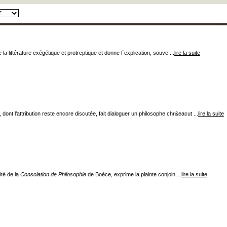
 littérature exégétique et protreptique et donne l´explication, souve ...
lire la suite
nt l’attribution reste encore discutée, fait dialoguer un philosophe chr&eacut ...
lire la suite
iré de la
Consolation de Philosophie
de Boèce, exprime la plainte conjoin ...
lire la suite