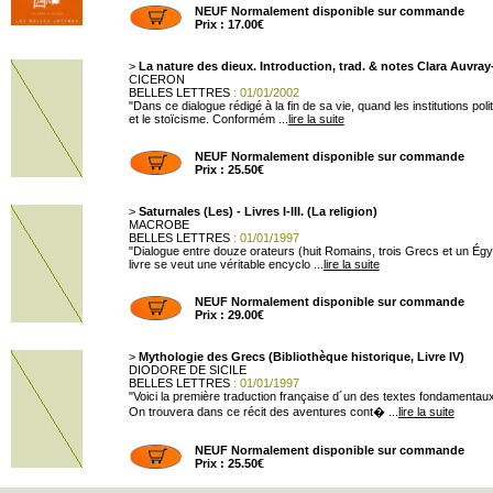
NEUF Normalement disponible sur commande
Prix : 17.00€
>
La nature des dieux. Introduction, trad. & notes Clara Auvra
CICERON
BELLES LETTRES
: 01/01/2002
"Dans ce dialogue rédigé à la fin de sa vie, quand les institutions p
et le stoïcisme. Conformém ...
lire la suite
NEUF Normalement disponible sur commande
Prix : 25.50€
>
Saturnales (Les) - Livres I-III. (La religion)
MACROBE
BELLES LETTRES
: 01/01/1997
"Dialogue entre douze orateurs (huit Romains, trois Grecs et un Égyp
livre se veut une véritable encyclo ...
lire la suite
NEUF Normalement disponible sur commande
Prix : 29.00€
>
Mythologie des Grecs (Bibliothèque historique, Livre IV)
DIODORE DE SICILE
BELLES LETTRES
: 01/01/1997
"Voici la première traduction française d´un des textes fondamentaux d
On trouvera dans ce récit des aventures cont� ...
lire la suite
NEUF Normalement disponible sur commande
Prix : 25.50€