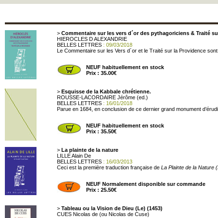
>
Commentaire sur les vers d´or des pythagoriciens & Traité su
HIEROCLES D ALEXANDRIE
BELLES LETTRES
: 09/03/2018
Le Commentaire sur les Vers d´or et le Traité sur la Providence sont 
NEUF habituellement en stock
Prix : 35.00€
>
Esquisse de la Kabbale chrétienne.
ROUSSE-LACORDAIRE Jérôme (ed.)
BELLES LETTRES
: 16/01/2018
Parue en 1684, en conclusion de ce dernier grand monument d’érudition
NEUF habituellement en stock
Prix : 35.50€
>
La plainte de la nature
LILLE Alain De
BELLES LETTRES
: 16/03/2013
Ceci est la première traduction française de
La Plainte de la Nature 
NEUF Normalement disponible sur commande
Prix : 25.50€
>
Tableau ou la Vision de Dieu (Le) (1453)
CUES Nicolas de (ou Nicolas de Cuse)