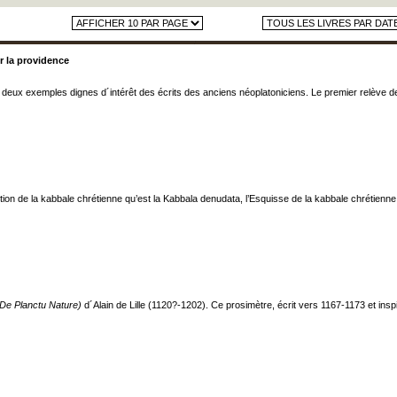
r la providence
deux exemples dignes d´intérêt des écrits des anciens néoplatoniciens. Le premier relève de la
 de la kabbale chrétienne qu’est la Kabbala denudata, l’Esquisse de la kabbale chrétienne, do
(De Planctu Nature)
d´Alain de Lille (1120?-1202). Ce prosimètre, écrit vers 1167-1173 et insp