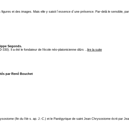
figures et des images. Mais elle y saisit l´essence d´une présence. Par-delà le sensible, par-d
ilippe Segonds.
330). Il a été le fondateur de l’école néo-platonicienne d&rs ...
lire la suite
otés par René Bouchet
ome (fin du IVe s. ap. J.-C.) et le Panégyrique de saint Jean Chrysostome écrit par Jean Dam