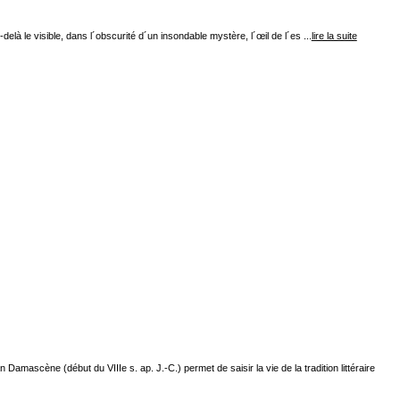
elà le visible, dans l´obscurité d´un insondable mystère, l´œil de l´es ...
lire la suite
ascène (début du VIIIe s. ap. J.-C.) permet de saisir la vie de la tradition littéraire