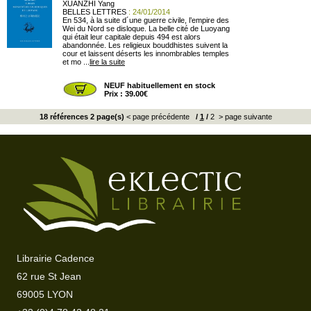
XUANZHI Yang
BELLES LETTRES
: 24/01/2014
En 534, à la suite d´une guerre civile, l’empire des
Wei du Nord se disloque. La belle cité de Luoyang
qui était leur capitale depuis 494 est alors
abandonnée. Les religieux bouddhistes suivent la
cour et laissent déserts les innombrables temples
et mo ...
lire la suite
NEUF habituellement en stock
Prix : 39.00€
18 références 2 page(s)
< page précédente
/
1
/
2
> page suivante
Librairie Cadence
62 rue St Jean
69005 LYON