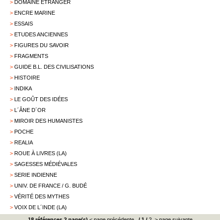
>
DOMAINE ÉTRANGER
>
ENCRE MARINE
>
ESSAIS
>
ETUDES ANCIENNES
>
FIGURES DU SAVOIR
>
FRAGMENTS
>
GUIDE B.L. DES CIVILISATIONS
>
HISTOIRE
>
INDIKA
>
LE GOÛT DES IDÉES
>
L´ÂNE D´OR
>
MIROIR DES HUMANISTES
>
POCHE
>
REALIA
>
ROUE À LIVRES (LA)
>
SAGESSES MÉDIÉVALES
>
SERIE INDIENNE
>
UNIV. DE FRANCE / G. BUDÉ
>
VÉRITÉ DES MYTHES
>
VOIX DE L´INDE (LA)
18 références 2 page(s)
< page précédente
/
1
/
2
> page suivante