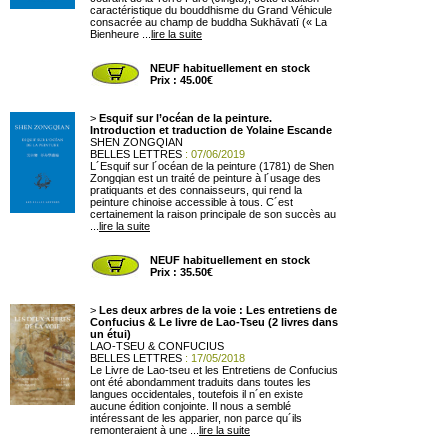
caractéristique du bouddhisme du Grand Véhicule
consacrée au champ de buddha Sukhāvatī (« La
Bienheure ...
lire la suite
NEUF habituellement en stock
Prix : 45.00€
>
Esquif sur l’océan de la peinture.
Introduction et traduction de Yolaine Escande
SHEN ZONGQIAN
BELLES LETTRES
: 07/06/2019
L´Esquif sur l´océan de la peinture (1781) de Shen
Zongqian est un traité de peinture à l´usage des
pratiquants et des connaisseurs, qui rend la
peinture chinoise accessible à tous. C´est
certainement la raison principale de son succès au
...
lire la suite
NEUF habituellement en stock
Prix : 35.50€
>
Les deux arbres de la voie : Les entretiens de
Confucius & Le livre de Lao-Tseu (2 livres dans
un étui)
LAO-TSEU & CONFUCIUS
BELLES LETTRES
: 17/05/2018
Le Livre de Lao-tseu et les Entretiens de Confucius
ont été abondamment traduits dans toutes les
langues occidentales, toutefois il n´en existe
aucune édition conjointe. Il nous a semblé
intéressant de les apparier, non parce qu´ils
remonteraient à une ...
lire la suite