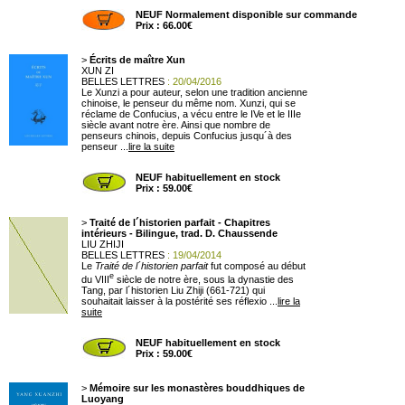
NEUF Normalement disponible sur commande
Prix : 66.00€
>
Écrits de maître Xun
XUN ZI
BELLES LETTRES
: 20/04/2016
Le Xunzi a pour auteur, selon une tradition ancienne
chinoise, le penseur du même nom. Xunzi, qui se
réclame de Confucius, a vécu entre le IVe et le IIIe
siècle avant notre ère. Ainsi que nombre de
penseurs chinois, depuis Confucius jusqu´à des
penseur ...
lire la suite
NEUF habituellement en stock
Prix : 59.00€
>
Traité de l´historien parfait - Chapitres
intérieurs - Bilingue, trad. D. Chaussende
LIU ZHIJI
BELLES LETTRES
: 19/04/2014
Le
Traité de l´historien parfait
fut composé au début
e
du VIII
siècle de notre ère, sous la dynastie des
Tang, par l´historien Liu Zhiji (661-721) qui
souhaitait laisser à la postérité ses réflexio ...
lire la
suite
NEUF habituellement en stock
Prix : 59.00€
>
Mémoire sur les monastères bouddhiques de
Luoyang