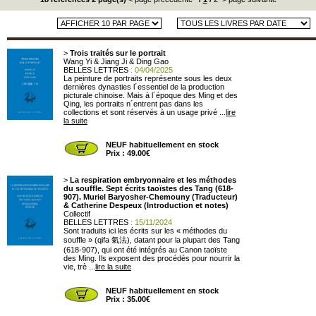
>
Trois traités sur le portrait
Wang Yi & Jiang Ji & Ding Gao
BELLES LETTRES
: 04/04/2025
La peinture de portraits représente sous les deux
dernières dynasties l´essentiel de la production
picturale chinoise. Mais à l´époque des Ming et des
Qing, les portraits n´entrent pas dans les
collections et sont réservés à un usage privé ...
lire
la suite
NEUF habituellement en stock
Prix : 49.00€
>
La respiration embryonnaire et les méthodes
du souffle. Sept écrits taoïstes des Tang (618-
907). Muriel Baryosher-Chemouny (Traducteur)
& Catherine Despeux (Introduction et notes)
Collectif
BELLES LETTRES
: 15/11/2024
Sont traduits ici les écrits sur les « méthodes du
souffle » (qifa 氣法), datant pour la plupart des Tang
(618-907), qui ont été intégrés au Canon taoïste
des Ming. Ils exposent des procédés pour nourrir la
vie, trè ...
lire la suite
NEUF habituellement en stock
Prix : 35.00€