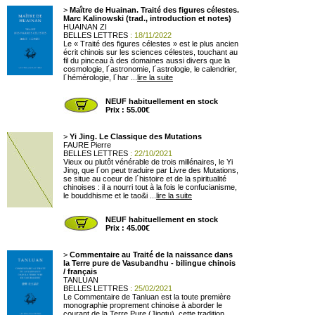
>
Maître de Huainan. Traité des figures célestes.
Marc Kalinowski (trad., introduction et notes)
HUAINAN ZI
BELLES LETTRES
: 18/11/2022
Le « Traité des figures célestes » est le plus ancien
écrit chinois sur les sciences célestes, touchant au
fil du pinceau à des domaines aussi divers que la
cosmologie, l´astronomie, l´astrologie, le calendrier,
l´hémérologie, l´har ...
lire la suite
NEUF habituellement en stock
Prix : 55.00€
>
Yi Jing. Le Classique des Mutations
FAURE Pierre
BELLES LETTRES
: 22/10/2021
Vieux ou plutôt vénérable de trois millénaires, le Yi
Jing, que l´on peut traduire par Livre des Mutations,
se situe au coeur de l´histoire et de la spiritualité
chinoises : il a nourri tout à la fois le confucianisme,
le bouddhisme et le tao&i ...
lire la suite
NEUF habituellement en stock
Prix : 45.00€
>
Commentaire au Traité de la naissance dans
la Terre pure de Vasubandhu - bilingue chinois
/ français
TANLUAN
BELLES LETTRES
: 25/02/2021
Le Commentaire de Tanluan est la toute première
monographie proprement chinoise à aborder le
courant de la Terre Pure (Jingtu), cette tradition