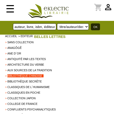
perm_identity
shopping_cart
☰
ACCUEIL
> EDITEUR
BELLES LETTRES
>
SANS COLLECTION
>
ANAGÔGÊ
>
ANE D´OR
>
ANTIQUITÉ PAR LES TEXTES
>
ARCHITECTURE DU VERBE
>
AUX SOURCES DE LA TRADITION
>
BIBLIOTHÈQUE CHINOISE
>
BIBLIOTHÈQUE SECRÈTE
>
CLASSIQUES DE L´HUMANISME
>
CLASSIQUES EN POCHE
>
COLLECTION JAPON
>
COLLEGE DE FRANCE
>
CONFLUENTS PSYCHANALYTIQUES