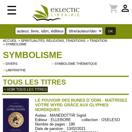
perm_identity
shopping_cart
☰
ACCUEIL
> SPIRITUALITÉS, RELIGIONS, TRADITIONS
> TRADITION
> SYMBOLISME
SYMBOLISME
>
DIVERS
>
SYMBOLISME THÉMATIQUE
>
LABYRINTHE
TOUS LES TITRES
> VOIR TOUS LES TITRES
LE POUVOIR DES RUNES D´ODIN - MAÎTRISEZ
VOTRE WYRD GRÂCE AUX GLYPHES
NORDIQUES
Auteur :
MANEDOTTIR Sigrid
Editeur :
ELLEBORE
collection :
OSELESO
Nombre de pages : 190
Date de parution : 13/02/2021