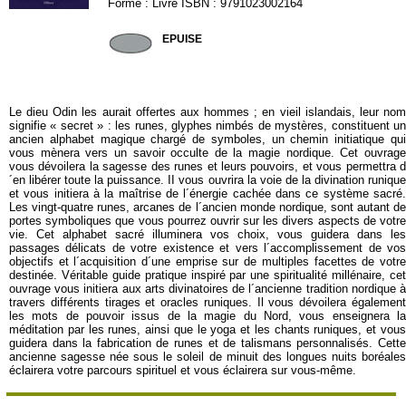
Forme : Livre ISBN : 9791023002164
ELLEB163
EPUISE
Le dieu Odin les aurait offertes aux hommes ; en vieil islandais, leur nom
signifie « secret » : les runes, glyphes nimbés de mystères, constituent un
ancien alphabet magique chargé de symboles, un chemin initiatique qui
vous mènera vers un savoir occulte de la magie nordique. Cet ouvrage
vous dévoilera la sagesse des runes et leurs pouvoirs, et vous permettra d
´en libérer toute la puissance. II vous ouvrira la voie de la divination runique
et vous initiera à la maîtrise de l´énergie cachée dans ce système sacré.
Les vingt-quatre runes, arcanes de l´ancien monde nordique, sont autant de
portes symboliques que vous pourrez ouvrir sur les divers aspects de votre
vie. Cet alphabet sacré illuminera vos choix, vous guidera dans les
passages délicats de votre existence et vers l´accomplissement de vos
objectifs et l´acquisition d´une emprise sur de multiples facettes de votre
destinée. Véritable guide pratique inspiré par une spiritualité millénaire, cet
ouvrage vous initiera aux arts divinatoires de l´ancienne tradition nordique à
travers différents tirages et oracles runiques. Il vous dévoilera également
les mots de pouvoir issus de la magie du Nord, vous enseignera la
méditation par les runes, ainsi que le yoga et les chants runiques, et vous
guidera dans la fabrication de runes et de talismans personnalisés. Cette
ancienne sagesse née sous le soleil de minuit des longues nuits boréales
éclairera votre parcours spirituel et vous éclairera sur vous-même.