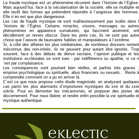
La fraude mystique est un phénomène récurrent dans l´histoire de l´Eglise.
Mais aujourd´hui, face à la sécularisation de la société, elle se multiplie et
elle revêt des formes qui prétendent répondre à l´angoisse des hommes.
Elle n´en est que plus dangereuse.
Les cas de fraude mystique ne sont malheureusement pas isolés dans l
´histoire de l´Église. Certains miracles, visions, messages ou autres
phénomènes en apparence surnaturels, qui fascinent aisément, ont
décidément un revers obscur. Dans les pires cas, ils ne sont pas autre
chose que l´oeuvre de faussaires habiles et manipulateurs à l´extrême.
Si, à côté des affaires les plus médiatisées, de nombreux dossiers restent
méconnus des non-initiés, ils ne peuvent pour autant être ignorés. Trop
souvent, face à des débuts de dérive sectaire, l´opinion publique et les
institutions ecclésiales se sont tues - par indifférence ou apathie, si ce n
´est par complaisance.
Les conséquences sont pourtant bien réelles, et parfois très graves :
emprise psychologique ou spirituelle, abus financiers ou sexuels... Reste à
comprendre comment on a pu en arriver là.
C´est ce que nous propose cette étude magistrale, en analysant quelques
cas parmi les plus alarmants d´impostures mystiques du xxe et du xxie
siècle. Pour en démonter les mécanismes, et proposer des pistes de
discernement. Pour nous libérer, et rendre enfin possible la vie spirituelle et
mystique authentique.