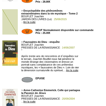
Prix : 28.80€
>
Encyclopédie des phénomènes
extraordinaires dans la vie mystique - Tome 2
BOUFLET Joachim
JARDIN DES LIVRES (Le)
: 25/06/2015
...
lire la suite
NEUF Normalement disponible sur commande
Prix : 25.00€
>
Faussaires de Dieu - enquête
BOUFLET Joachim
PRESSES DE LA RENAISSANCE
: 14/06/2007
"
Après trente ans de rencontres et d´enquêtes sur
le terrain, Joachim Bouflet nous fait pénétrer le
monde étrange des visionnaires et dresse un
portrait sans complaisance de ces prétendus
mystiques, les « faussaires de Dieu ». Loin de nier
la dimension surnaturelle du spirituel, ...
lire la suite
EPUISE
>
Anne-Catherine Emmerick. Celle qui partagea
la Passion de Jésus
BOUFLET Joachim
PRESSES DE LA RENAISSANCE
: 20/09/2004
...
lire la suite