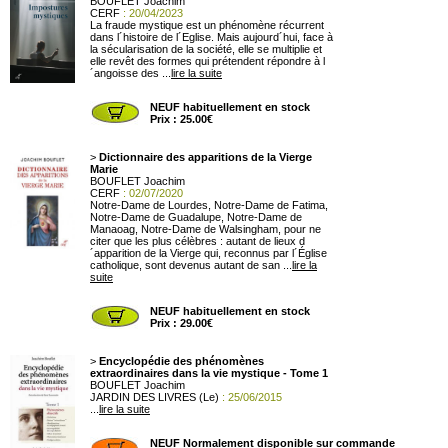
BOUFLET Joachim
CERF
: 20/04/2023
La fraude mystique est un phénomène récurrent
dans l´histoire de l´Eglise. Mais aujourd´hui, face à
la sécularisation de la société, elle se multiplie et
elle revêt des formes qui prétendent répondre à l
´angoisse des ...
lire la suite
NEUF habituellement en stock
Prix : 25.00€
>
Dictionnaire des apparitions de la Vierge
Marie
BOUFLET Joachim
CERF
: 02/07/2020
Notre-Dame de Lourdes, Notre-Dame de Fatima,
Notre-Dame de Guadalupe, Notre-Dame de
Manaoag, Notre-Dame de Walsingham, pour ne
citer que les plus célèbres : autant de lieux d
´apparition de la Vierge qui, reconnus par l´Église
catholique, sont devenus autant de san ...
lire la
suite
NEUF habituellement en stock
Prix : 29.00€
>
Encyclopédie des phénomènes
extraordinaires dans la vie mystique - Tome 1
BOUFLET Joachim
JARDIN DES LIVRES (Le)
: 25/06/2015
...
lire la suite
NEUF Normalement disponible sur commande