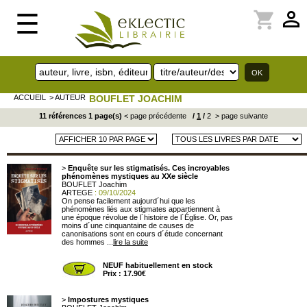
perm_identity
shopping_cart
☰
ACCUEIL
> AUTEUR
BOUFLET JOACHIM
11 références 1 page(s)
< page précédente
/
1
/
2
> page suivante
>
Enquête sur les stigmatisés. Ces incroyables
phénomènes mystiques au XXe siècle
BOUFLET Joachim
ARTEGE
: 09/10/2024
On pense facilement aujourd´hui que les
phénomènes liés aux stigmates appartiennent à
une époque révolue de l´histoire de l´Église. Or, pas
moins d´une cinquantaine de causes de
canonisations sont en cours d´étude concernant
des hommes ...
lire la suite
NEUF habituellement en stock
Prix : 17.90€
>
Impostures mystiques