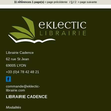
11 références 1 page(s)
< page précédente
/
1
/
2
> page suivante
Librairie Cadence
62 rue St Jean
69005 LYON
+33 (0)4 78 42 48 21
commande@eklectic-
librairie.com
LIBRAIRIE CADENCE
Modalités