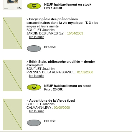
NEUF habituellement en stock
Prix : 30.00€
>
Encyclopédie des phénomènes
extraordinaires dans la vie mystique - T. 3 : les
anges et leurs saints
BOUFLET Joachim
JARDIN DES LIVRES (Le)
: 15/04/2003
...
lire la suite
EPUISE
>
Edith Stein, philosophe crucifiée -- dernier
exemplaire
BOUFLET Joachim
PRESSES DE LA RENAISSANCE
: 01/02/2000
...
lire la suite
NEUF habituellement en stock
Prix : 20.00€
>
Apparitions de la Vierge (Les)
BOUFLET Joachim
CALMANN-LEVY
: 00/00/0000
...
lire la suite
EPUISE