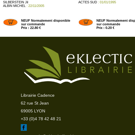
SILBERSTEIN Jil
ACTES SUD
: 01/01/1995
ALBIN MICHEL
: 22/11/2005
NEUF Normalement disponible
NEUF Normalement disp
sur commande
sur commande
Prix : 22.80 €
Prix : 0.20 €
Librairie Cadence
62 rue St Jean
69005 LYON
+33 (0)4 78 42 48 21