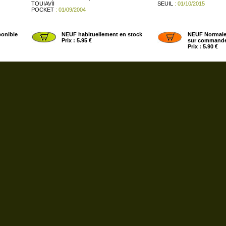
TOUIAVII
SEUIL
: 01/10/2015
POCKET
: 01/09/2004
onible
NEUF habituellement en stock
NEUF Normale
Prix : 5.95 €
sur command
Prix : 5.90 €