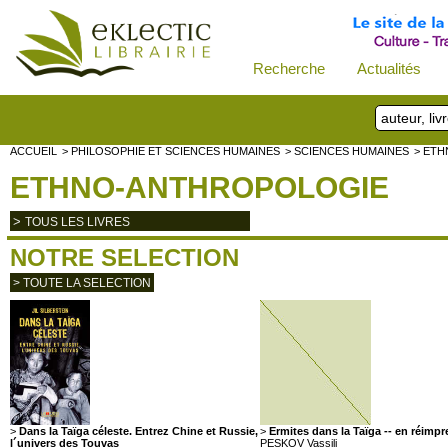
Recherche
Actualités
ACCUEIL
> PHILOSOPHIE ET SCIENCES HUMAINES
> SCIENCES HUMAINES
> ET
ETHNO-ANTHROPOLOGIE
>
TOUS LES LIVRES
NOTRE SELECTION
> TOUTE LA SELECTION
>
Dans la Taïga céleste. Entrez Chine et Russie,
>
Ermites dans la Taïga -- en réimp
l´univers des Touvas
PESKOV Vassili