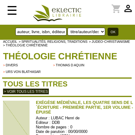
perm_identity
shopping_cart
☰
ACCUEIL
> SPIRITUALITÉS, RELIGIONS, TRADITIONS
> JUDEO-CHRISTIANISME
> THÉOLOGIE CHRÉTIENNE
THÉOLOGIE CHRÉTIENNE
>
DIVERS
>
THOMAS D AQUIN
>
URS VON BLATHASAR
TOUS LES TITRES
> VOIR TOUS LES TITRES
EXÉGÈSE MÉDIÉVALE, LES QUATRE SENS DE L
´ÉCRITURE - PREMIÈRE PARTIE, 1ER VOLUME -
ÉPUISÉ
Auteur :
LUBAC Henri de
Editeur :
DDB
Nombre de pages : 0
Date de parution : 00/00/0000