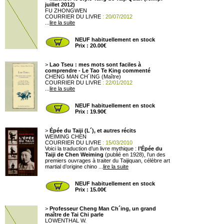
juillet 2012)
FU ZHONGWEN
COURRIER DU LIVRE
: 20/07/2012
...
lire la suite
NEUF habituellement en stock
Prix : 20.00€
>
Lao Tseu : mes mots sont faciles à
comprendre - Le Tao Te King commenté
CHENG MAN CH´ING (Maître)
COURRIER DU LIVRE
: 22/01/2012
...
lire la suite
NEUF habituellement en stock
Prix : 19.90€
>
Épée du Taiji (L´), et autres récits
WEIMING CHEN
COURRIER DU LIVRE
: 15/03/2010
Voici la traduction d’un livre mythique :
l’Épée du
Taiji de Chen Weiming
(publié en 1928), l’un des
premiers ouvrages à traiter du Taijiquan, célèbre art
martial d’origine chino ...
lire la suite
NEUF habituellement en stock
Prix : 15.00€
>
Professeur Cheng Man Ch´ing, un grand
maître de Tai Chi parle
LOWENTHAL W.