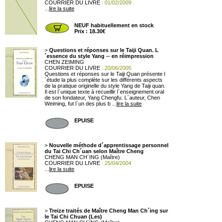
COURRIER DU LIVRE
: 01/02/2009
...
lire la suite
NEUF habituellement en stock
Prix : 18.30€
>
Questions et réponses sur le Taiji Quan. L
´essence du style Yang -- en réimpression
CHEN ZEIMING
COURRIER DU LIVRE
: 20/06/2005
Questions et réponses sur le Taiji Quan présente l
´étude la plus complète sur les différents aspects
de la pratique originelle du style Yang de Taiji quan.
Il est l´unique texte à recueillir l´enseignement oral
de son fondateur, Yang Chengfu. L´auteur, Chen
Weiming, fut l´un des plus b ...
lire la suite
EPUISE
>
Nouvelle méthode d´apprentissage personnel
du Tai Chi Ch´uan selon Maître Cheng
CHENG MAN CH´ING (Maître)
COURRIER DU LIVRE
: 25/04/2004
...
lire la suite
EPUISE
>
Treize traités de Maître Cheng Man Ch´ing sur
le Tai Chi Chuan (Les)