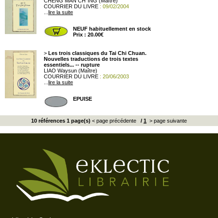
CHENG MAN CH´ING (Maître)
COURRIER DU LIVRE
: 09/02/2004
...
lire la suite
NEUF habituellement en stock
Prix : 20.00€
>
Les trois classiques du Tai Chi Chuan.
Nouvelles traductions de trois textes
essentiels... -- rupture
LIAO Waysun (Maître)
COURRIER DU LIVRE
: 20/06/2003
...
lire la suite
EPUISE
10 références 1 page(s)
< page précédente
/
1
> page suivante