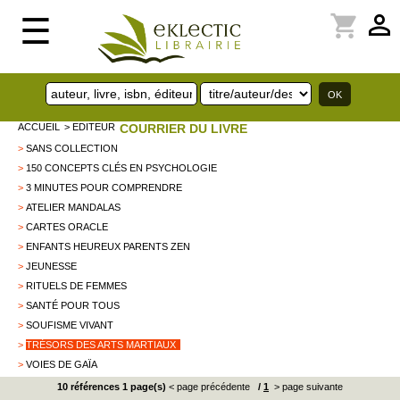
perm_identity
shopping_cart
☰
ACCUEIL
> EDITEUR
COURRIER DU LIVRE
>
SANS COLLECTION
>
150 CONCEPTS CLÉS EN PSYCHOLOGIE
>
3 MINUTES POUR COMPRENDRE
>
ATELIER MANDALAS
>
CARTES ORACLE
>
ENFANTS HEUREUX PARENTS ZEN
>
JEUNESSE
>
RITUELS DE FEMMES
>
SANTÉ POUR TOUS
>
SOUFISME VIVANT
>
TRÉSORS DES ARTS MARTIAUX
>
VOIES DE GAÏA
10 références 1 page(s)
< page précédente
/
1
> page suivante