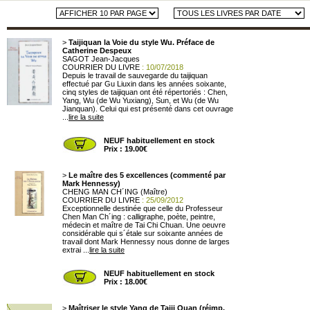
>
Taijiquan la Voie du style Wu. Préface de
Catherine Despeux
SAGOT Jean-Jacques
COURRIER DU LIVRE
: 10/07/2018
Depuis le travail de sauvegarde du taijiquan
effectué par Gu Liuxin dans les années soixante,
cinq styles de taijiquan ont été répertoriés : Chen,
Yang, Wu (de Wu Yuxiang), Sun, et Wu (de Wu
Jianquan). Celui qui est présenté dans cet ouvrage
...
lire la suite
NEUF habituellement en stock
Prix : 19.00€
>
Le maître des 5 excellences (commenté par
Mark Hennessy)
CHENG MAN CH´ING (Maître)
COURRIER DU LIVRE
: 25/09/2012
Exceptionnelle destinée que celle du Professeur
Chen Man Ch´ing : calligraphe, poète, peintre,
médecin et maître de Tai Chi Chuan. Une oeuvre
considérable qui s´étale sur soixante années de
travail dont Mark Hennessy nous donne de larges
extrai ...
lire la suite
NEUF habituellement en stock
Prix : 18.00€
>
Maîtriser le style Yang de Taiji Quan (réimp.