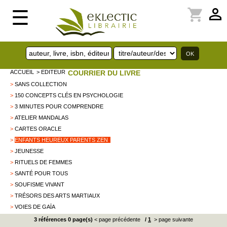
perm_identity
shopping_cart
☰
ACCUEIL
> EDITEUR
COURRIER DU LIVRE
>
SANS COLLECTION
>
150 CONCEPTS CLÉS EN PSYCHOLOGIE
>
3 MINUTES POUR COMPRENDRE
>
ATELIER MANDALAS
>
CARTES ORACLE
>
ENFANTS HEUREUX PARENTS ZEN
>
JEUNESSE
>
RITUELS DE FEMMES
>
SANTÉ POUR TOUS
>
SOUFISME VIVANT
>
TRÉSORS DES ARTS MARTIAUX
>
VOIES DE GAÏA
3 références 0 page(s)
< page précédente
/
1
> page suivante