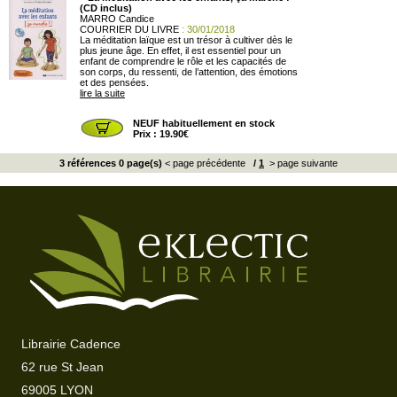
(CD inclus)
MARRO Candice
COURRIER DU LIVRE
: 30/01/2018
La méditation laïque est un trésor à cultiver dès le
plus jeune âge. En effet, il est essentiel pour un
enfant de comprendre le rôle et les capacités de
son corps, du ressenti, de l’attention, des émotions
et des pensées.
lire la suite
NEUF habituellement en stock
Prix : 19.90€
3 références 0 page(s)
< page précédente
/
1
> page suivante
Librairie Cadence
62 rue St Jean
69005 LYON