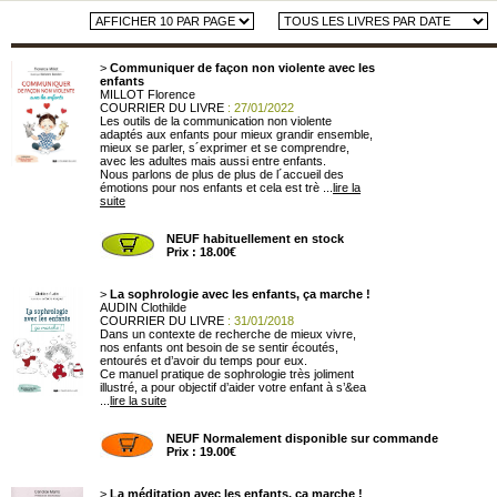
>
Communiquer de façon non violente avec les
enfants
MILLOT Florence
COURRIER DU LIVRE
: 27/01/2022
Les outils de la communication non violente
adaptés aux enfants pour mieux grandir ensemble,
mieux se parler, s´exprimer et se comprendre,
avec les adultes mais aussi entre enfants.
Nous parlons de plus de plus de l´accueil des
émotions pour nos enfants et cela est trè ...
lire la
suite
NEUF habituellement en stock
Prix : 18.00€
>
La sophrologie avec les enfants, ça marche !
AUDIN Clothilde
COURRIER DU LIVRE
: 31/01/2018
Dans un contexte de recherche de mieux vivre,
nos enfants ont besoin de se sentir écoutés,
entourés et d’avoir du temps pour eux.
Ce manuel pratique de sophrologie très joliment
illustré, a pour objectif d’aider votre enfant à s’&ea
...
lire la suite
NEUF Normalement disponible sur commande
Prix : 19.00€
>
La méditation avec les enfants, ça marche !