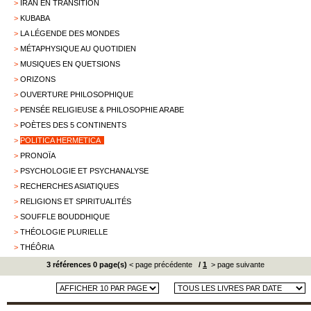
>
IRAN EN TRANSITION
>
KUBABA
>
LA LÉGENDE DES MONDES
>
MÉTAPHYSIQUE AU QUOTIDIEN
>
MUSIQUES EN QUETSIONS
>
ORIZONS
>
OUVERTURE PHILOSOPHIQUE
>
PENSÉE RELIGIEUSE & PHILOSOPHIE ARABE
>
POÈTES DES 5 CONTINENTS
>
POLITICA HERMETICA
>
PRONOÏA
>
PSYCHOLOGIE ET PSYCHANALYSE
>
RECHERCHES ASIATIQUES
>
RELIGIONS ET SPIRITUALITÉS
>
SOUFFLE BOUDDHIQUE
>
THÉOLOGIE PLURIELLE
>
THÉÔRIA
3 références 0 page(s)
< page précédente
/
1
> page suivante