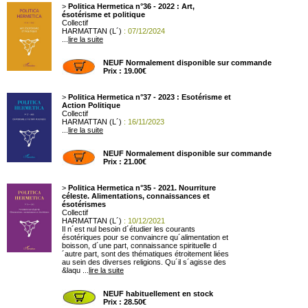
>
Politica Hermetica n°36 - 2022 : Art,
ésotérisme et politique
Collectif
HARMATTAN (L´)
: 07/12/2024
...
lire la suite
NEUF Normalement disponible sur commande
Prix : 19.00€
>
Politica Hermetica n°37 - 2023 : Esotérisme et
Action Politique
Collectif
HARMATTAN (L´)
: 16/11/2023
...
lire la suite
NEUF Normalement disponible sur commande
Prix : 21.00€
>
Politica Hermetica n°35 - 2021. Nourriture
céleste. Alimentations, connaissances et
ésotérismes
Collectif
HARMATTAN (L´)
: 10/12/2021
Il n´est nul besoin d´étudier les courants
ésotériques pour se convaincre qu´alimentation et
boisson, d´une part, connaissance spirituelle d
´autre part, sont des thématiques étroitement liées
au sein des diverses religions. Qu´il s´agisse des
&laqu ...
lire la suite
NEUF habituellement en stock
Prix : 28.50€