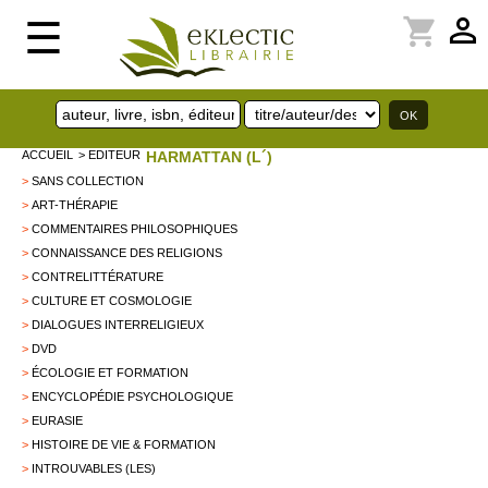
perm_identity
shopping_cart
☰
ACCUEIL
> EDITEUR
HARMATTAN (L´)
>
SANS COLLECTION
>
ART-THÉRAPIE
>
COMMENTAIRES PHILOSOPHIQUES
>
CONNAISSANCE DES RELIGIONS
>
CONTRELITTÉRATURE
>
CULTURE ET COSMOLOGIE
>
DIALOGUES INTERRELIGIEUX
>
DVD
>
ÉCOLOGIE ET FORMATION
>
ENCYCLOPÉDIE PSYCHOLOGIQUE
>
EURASIE
>
HISTOIRE DE VIE & FORMATION
>
INTROUVABLES (LES)