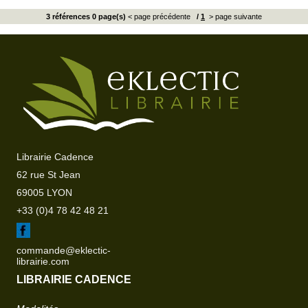
3 références 0 page(s)
< page précédente
/
1
> page suivante
Librairie Cadence
62 rue St Jean
69005 LYON
+33 (0)4 78 42 48 21
commande@eklectic-
librairie.com
LIBRAIRIE CADENCE