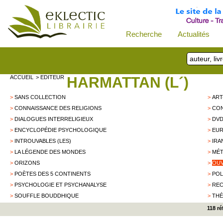
Recherche
Actualités
ACCUEIL
> EDITEUR
HARMATTAN (L´)
>
SANS COLLECTION
>
ART
>
CONNAISSANCE DES RELIGIONS
>
CON
>
DIALOGUES INTERRELIGIEUX
>
DV
>
ENCYCLOPÉDIE PSYCHOLOGIQUE
>
EUR
>
INTROUVABLES (LES)
>
IRA
>
LA LÉGENDE DES MONDES
>
MÉT
>
ORIZONS
>
OUV
>
POÈTES DES 5 CONTINENTS
>
POL
>
PSYCHOLOGIE ET PSYCHANALYSE
>
REC
>
SOUFFLE BOUDDHIQUE
>
THÉ
118 r