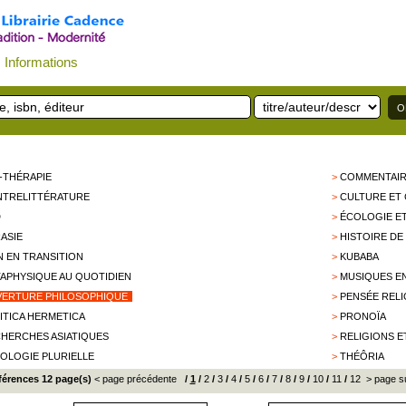
Informations
-THÉRAPIE
>
COMMENTAIR
TRELITTÉRATURE
>
CULTURE ET
D
>
ÉCOLOGIE E
ASIE
>
HISTOIRE DE
N EN TRANSITION
>
KUBABA
APHYSIQUE AU QUOTIDIEN
>
MUSIQUES E
ERTURE PHILOSOPHIQUE
>
PENSÉE RELI
ITICA HERMETICA
>
PRONOÏA
HERCHES ASIATIQUES
>
RELIGIONS E
OLOGIE PLURIELLE
>
THÉÔRIA
éférences 12 page(s)
< page précédente
/
1
/
2
/
3
/
4
/
5
/
6
/
7
/
8
/
9
/
10
/
11
/
12
> page s