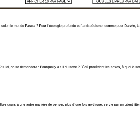
 selon le mot de Pascal ? Pour l´écologie profonde et l´antispécisme, comme pour Darwin, la d
 ? » Ici, on se demandera : Pourquoi y a-t-il du sexe ? D´où procèdent les sexes, à quoi la sex
libre cours à une autre manière de penser, plus d´une fois mythique, servie par un talent littér