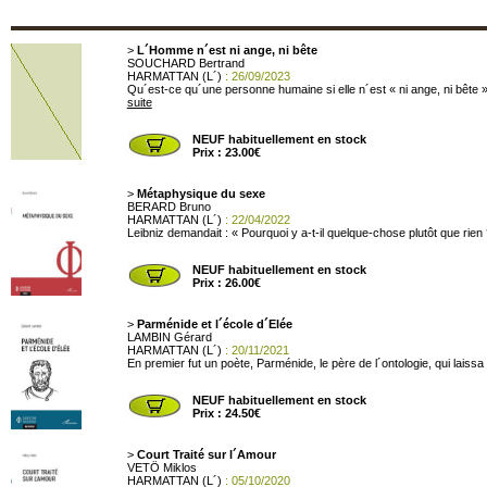
>
L´Homme n´est ni ange, ni bête
SOUCHARD Bertrand
HARMATTAN (L´)
: 26/09/2023
Qu´est-ce qu´une personne humaine si elle n´est « ni ange, ni bête »
suite
NEUF habituellement en stock
Prix : 23.00€
>
Métaphysique du sexe
BERARD Bruno
HARMATTAN (L´)
: 22/04/2022
Leibniz demandait : « Pourquoi y a-t-il quelque-chose plutôt que rien
NEUF habituellement en stock
Prix : 26.00€
>
Parménide et l´école d´Elée
LAMBIN Gérard
HARMATTAN (L´)
: 20/11/2021
En premier fut un poète, Parménide, le père de l´ontologie, qui laissa 
NEUF habituellement en stock
Prix : 24.50€
>
Court Traité sur l´Amour
VETÖ Miklos
HARMATTAN (L´)
: 05/10/2020