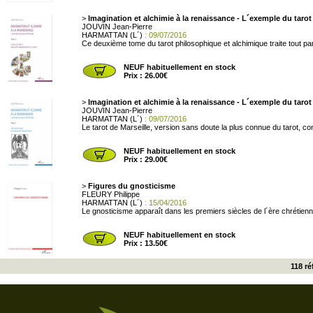
>
Imagination et alchimie à la renaissance - L´exemple du taro
JOUVIN Jean-Pierre
HARMATTAN (L´)
: 09/07/2016
Ce deuxième tome du tarot philosophique et alchimique traite tout par
NEUF habituellement en stock
Prix : 26.00€
>
Imagination et alchimie à la renaissance - L´exemple du taro
JOUVIN Jean-Pierre
HARMATTAN (L´)
: 09/07/2016
Le tarot de Marseille, version sans doute la plus connue du tarot, c
NEUF habituellement en stock
Prix : 29.00€
>
Figures du gnosticisme
FLEURY Philippe
HARMATTAN (L´)
: 15/04/2016
Le gnosticisme apparaît dans les premiers siècles de l´ère chrétienn
NEUF habituellement en stock
Prix : 13.50€
118 r