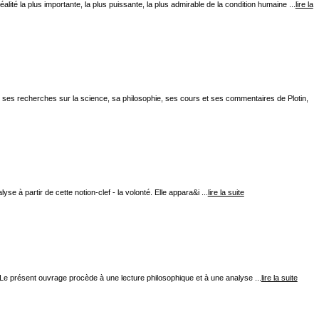
lité la plus importante, la plus puissante, la plus admirable de la condition humaine ...
lire la
ans ses recherches sur la science, sa philosophie, ses cours et ses commentaires de Plotin,
se à partir de cette notion-clef - la volonté. Elle appara&i ...
lire la suite
 Le présent ouvrage procède à une lecture philosophique et à une analyse ...
lire la suite