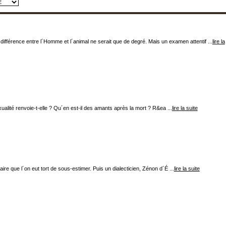
ifférence entre l´Homme et l´animal ne serait que de degré. Mais un examen attentif ...
lire la
ualité renvoie-t-elle ? Qu´en est-il des amants après la mort ? R&ea ...
lire la suite
aire que l´on eut tort de sous-estimer. Puis un dialecticien, Zénon d´É ...
lire la suite