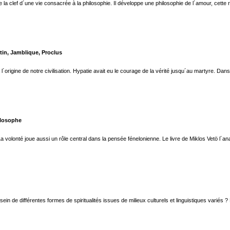
la clef d´une vie consacrée à la philosophie. Il développe une philosophie de l´amour, cette réa
tin, Jamblique, Proclus
l´origine de notre civilisation. Hypatie avait eu le courage de la vérité jusqu´au martyre. D
ilosophe
a volonté joue aussi un rôle central dans la pensée fénelonienne. Le livre de Miklos Vetö l´analy
 de différentes formes de spiritualités issues de milieux culturels et linguistiques variés ?