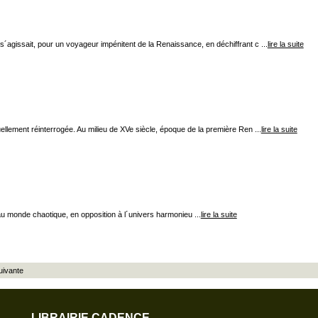
s´agissait, pour un voyageur impénitent de la Renaissance, en déchiffrant c ...
lire la suite
ellement réinterrogée. Au milieu de XVe siècle, époque de la première Ren ...
lire la suite
au monde chaotique, en opposition à l´univers harmonieu ...
lire la suite
uivante
LIBRAIRIE CADENCE