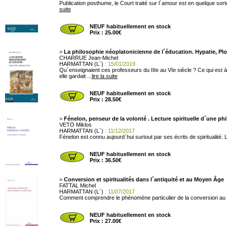
Publication posthume, le Court traité sur l´amour est en quelque sorte 
suite
NEUF habituellement en stock
Prix : 25.00€
>
La philosophie néoplatonicienne de l´éducation. Hypatie, Plo
CHARRUE Jean-Michel
HARMATTAN (L´)
: 15/01/2019
Qu´enseignaient ces professeurs du IIIe au VIe siècle ? Ce qui est à 
elle gardait ...
lire la suite
NEUF habituellement en stock
Prix : 28.50€
>
Fénelon, penseur de la volonté . Lecture spirituelle d´une ph
VETÖ Miklos
HARMATTAN (L´)
: 11/12/2017
Fénelon est connu aujourd´hui surtout par ses écrits de spiritualité. L
NEUF habituellement en stock
Prix : 36.50€
>
Conversion et spiritualités dans l´antiquité et au Moyen Âge
FATTAL Michel
HARMATTAN (L´)
: 11/07/2017
Comment comprendre le phénomène particulier de la conversion au sein
NEUF habituellement en stock
Prix : 27.00€