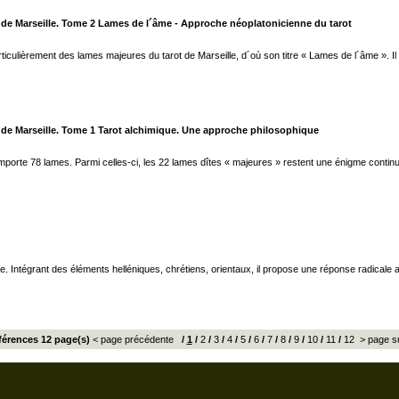
t de Marseille. Tome 2 Lames de l´âme - Approche néoplatonicienne du tarot
ticulièrement des lames majeures du tarot de Marseille, d´où son titre « Lames de l´âme ». Il 
t de Marseille. Tome 1 Tarot alchimique. Une approche philosophique
omporte 78 lames. Parmi celles-ci, les 22 lames dîtes « majeures » restent une énigme continu
e. Intégrant des éléments helléniques, chrétiens, orientaux, il propose une réponse radicale 
éférences 12 page(s)
< page précédente
/
1
/
2
/
3
/
4
/
5
/
6
/
7
/
8
/
9
/
10
/
11
/
12
> page s